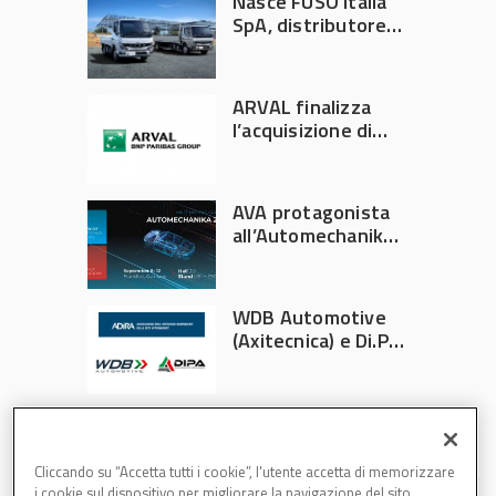
Nasce FUSO Italia
SpA, distributore
ufficiale FUSO in
Italia
ARVAL finalizza
l’acquisizione di
Athlon
AVA protagonista
all’Automechanika
Francoforte 2026
WDB Automotive
(Axitecnica) e Di.Pa.
Sport entrano in
ADIRA
Cliccando su “Accetta tutti i cookie”, l'utente accetta di memorizzare
i cookie sul dispositivo per migliorare la navigazione del sito,