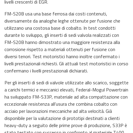
livelli crescenti di EGR.
FM-S20B usa una base ferrosa dai costi contenuti,
diversamente da analoghe leghe ottenute per fusione che
utilizzano una costosa base di cobalto. In test condotti
durante lo sviluppo, gli inserti di sedi valvola realizzati con
FM-S20B hanno dimostrato una maggiore resistenza alla
corrosione rispetto a materiali ottenuti per fusione con
diversi tenori. Test motoristici hanno inoltre confermato i
livelli prestazionali richiesti. Gli attuali test motoristici in corso
confermano i livelli prestazionali dichiarati.
Per gli inserti di sedi di valvole utilizzate allo scarico, soggette
a carichi termici e meccanici elevati, Federal-Mogul Powertrain
ha sviluppato FM-S33P, materiale ad alta compattazione con
eccezionale resistenza all’usura che combina cobalto con
acciaio per lavorazioni meccaniche ad alta velocità. Già
disponibile per la valutazione di prototipi destinati a clienti
heavy-duty a seguito delle prime prove di produzione, S33P è
stato testato con successo in confronto al materiale T400