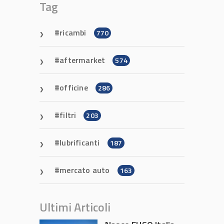
Tag
ricambi
770
aftermarket
574
officine
286
filtri
203
lubrificanti
187
mercato auto
163
Ultimi Articoli