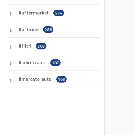
aftermarket
574
officine
286
filtri
203
lubrificanti
187
i
mercato auto
163