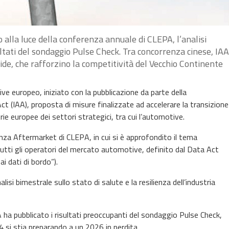
alla luce della conferenza annuale di CLEPA, l’analisi
ltati del sondaggio Pulse Check. Tra concorrenza cinese, IAA
cide, che rafforzino la competitività del Vecchio Continente
ve europeo, iniziato con la pubblicazione da parte della
t (IAA), proposta di misure finalizzate ad accelerare la transizione
rie europee dei settori strategici, tra cui l’automotive.
nza Aftermarket di CLEPA, in cui si è approfondito il tema
tutti gli operatori del mercato automotive, definito dal Data Act
i dati di bordo”).
isi bimestrale sullo stato di salute e la resilienza dell’industria
A ha pubblicato i risultati preoccupanti del sondaggio Pulse Check,
si stia preparando a un 2026 in perdita.