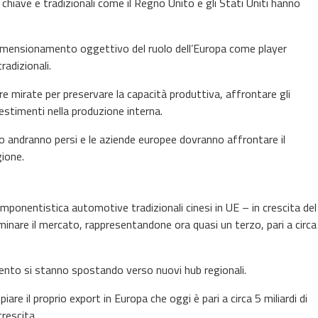
hiave e tradizionali come il Regno Unito e gli Stati Uniti hanno
dimensionamento oggettivo del ruolo dell’Europa come player
adizionali.
e mirate per preservare la capacità produttiva, affrontare gli
vestimenti nella produzione interna.
oro andranno persi e le aziende europee dovranno affrontare il
gione.
mponentistica automotive tradizionali cinesi in UE – in crescita del
inare il mercato, rappresentandone ora quasi un terzo, pari a circa
nto si stanno spostando verso nuovi hub regionali.
iare il proprio export in Europa che oggi è pari a circa 5 miliardi di
rescita.