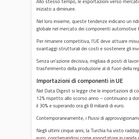
Allo stesso tempo, le esportazioni verso mercati c
iniziato a diminuire.
Nel loro insieme, queste tendenze indicano un ri
globale nel mercato dei componenti automotive tr
Per rimanere competitiva, l’UE deve attuare misur
svantaggi strutturali dei costi e sostenere gli in
Senza un’azione decisiva, migliaia di posti di lav
trasferimento della produzione al di fuori della re
Importazioni di componenti in UE
Nel Data Digest si legge che le importazioni di co
12% rispetto allo scorso anno – continuano a dom
il 30% e superando ora gli 8 miliardi di euro.
Contemporaneamente, i flussi di approvvigioname
Negli ultimi cinque anni, la Turchia ha visto raddopp
euro, conclamandosi come esportatore in rapida c