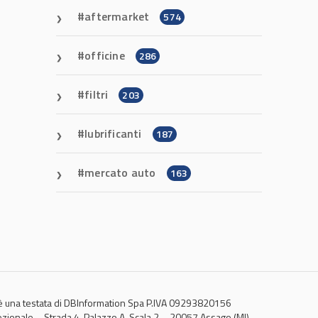
aftermarket
574
officine
286
filtri
203
lubrificanti
187
mercato auto
163
 una testata di DBInformation Spa P.IVA 09293820156
ezionale – Strada 4, Palazzo A, Scala 2 – 20057 Assago (MI)