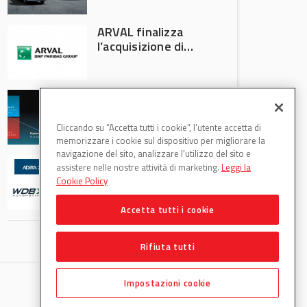
Italia
ARVAL finalizza
l’acquisizione di
Athlon
AVA protagonista
all’Automechanika
Francoforte 2026
Cliccando su “Accetta tutti i cookie”, l'utente accetta di
memorizzare i cookie sul dispositivo per migliorare la
navigazione del sito, analizzare l'utilizzo del sito e
WDB Automotive
assistere nelle nostre attività di marketing.
Leggi la
(Axitecnica) e Di.Pa.
Cookie Policy
Sport entrano in
ADIRA
Accetta tutti i cookie
Rifiuta tutti
Impostazioni cookie