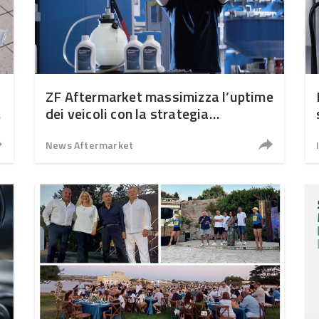
ZF Aftermarket massimizza l’uptime
i
dei veicoli con la strategia
“Maintain – Repair – Replace”
News Aftermarket