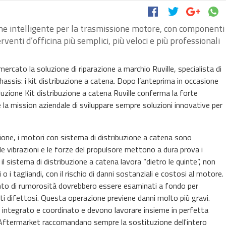
ione intelligente per la trasmissione motore, con componenti
venti d’officina più semplici, più veloci e più professionali
cato la soluzione di riparazione a marchio Ruville, specialista di
chassis: i kit distribuzione a catena. Dopo l’anteprima in occasione
uzione Kit distribuzione a catena Ruville conferma la forte
 la mission aziendale di sviluppare sempre soluzioni innovative per
ne, i motori con sistema di distribuzione a catena sono
 vibrazioni e le forze del propulsore mettono a dura prova i
 sistema di distribuzione a catena lavora “dietro le quinte”, non
o i tagliandi, con il rischio di danni sostanziali e costosi al motore.
nto di rumorosità dovrebbero essere esaminati a fondo per
i difettosi. Questa operazione previene danni molto più gravi.
integrato e coordinato e devono lavorare insieme in perfetta
e Aftermarket raccomandano sempre la sostituzione dell'intero