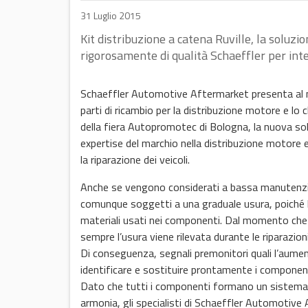
31 Luglio 2015
Kit distribuzione a catena Ruville, la soluz
rigorosamente di qualità Schaeffler per inter
Schaeffler Automotive Aftermarket presenta al mer
parti di ricambio per la distribuzione motore e lo 
della fiera Autopromotec di Bologna, la nuova sol
expertise del marchio nella distribuzione motore e
la riparazione dei veicoli.
Anche se vengono considerati a bassa manutenzio
comunque soggetti a una graduale usura, poiché le
materiali usati nei componenti. Dal momento che il
sempre l’usura viene rilevata durante le riparazioni 
Di conseguenza, segnali premonitori quali l’aume
identificare e sostituire prontamente i component
Dato che tutti i componenti formano un sistema 
armonia, gli specialisti di Schaeffler Automotiv