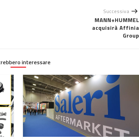
Successiva
MANN+HUMME
acquisirà Affini
Grou
trebbero interessare