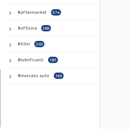
aftermarket
574
L
a
officine
286
p
filtri
203
lubrificanti
187
mercato auto
163