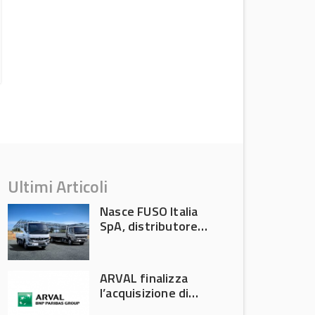
La gamma kit catena di NTN Europe
News Aftermarket
Ultimi Articoli
Nasce FUSO Italia
SpA, distributore
ufficiale FUSO in
Italia
ARVAL finalizza
l’acquisizione di
Athlon