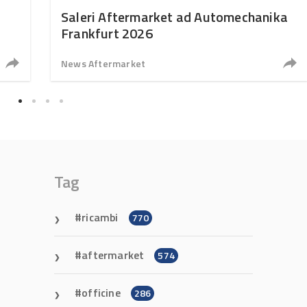
Saleri Aftermarket ad Automechanika
Frankfurt 2026
News Aftermarket
Tag
ricambi
770
aftermarket
574
officine
286