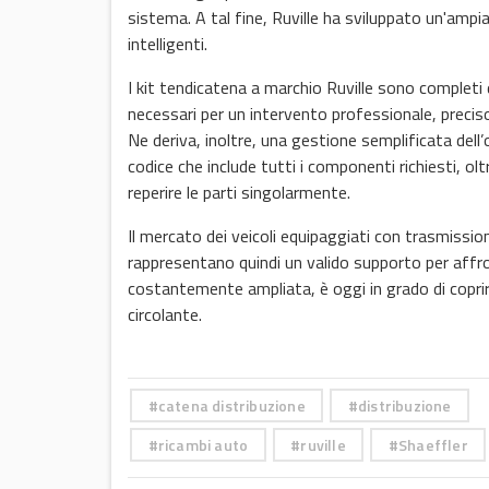
sistema. A tal fine, Ruville ha sviluppato un'ampia
intelligenti.
I kit tendicatena a marchio Ruville sono completi 
necessari per un intervento professionale, precis
Ne deriva, inoltre, una gestione semplificata dell’
codice che include tutti i componenti richiesti, o
reperire le parti singolarmente.
Il mercato dei veicoli equipaggiati con trasmissio
rappresentano quindi un valido supporto per aff
costantemente ampliata, è oggi in grado di coprire
circolante.
catena distribuzione
distribuzione
ricambi auto
ruville
Shaeffler