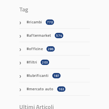
Tag
ricambi
770
aftermarket
574
officine
286
filtri
203
lubrificanti
187
mercato auto
163
Ultimi Articoli