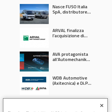
Nasce FUSO Italia
SpA, distributore
ufficiale FUSO in
Italia
ARVAL finalizza
l’acquisizione di
Athlon
AVA protagonista
all’Automechanika
Francoforte 2026
WDB Automotive
(Axitecnica) e Di.Pa.
Sport entrano in
ADIRA