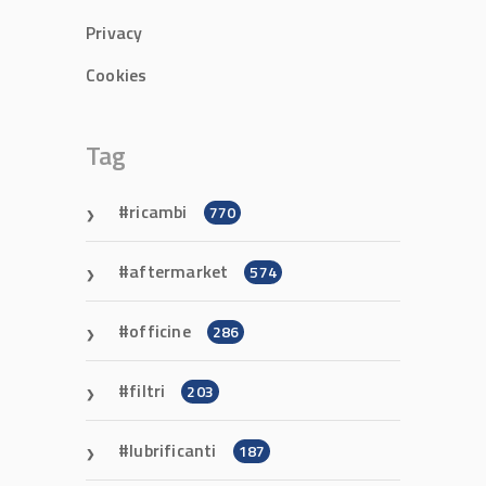
Privacy
Cookies
Tag
ricambi
770
aftermarket
574
officine
286
filtri
203
lubrificanti
187