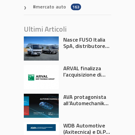
mercato auto
163
Ultimi Articoli
Nasce FUSO Italia
SpA, distributore
ufficiale FUSO in
Italia
ARVAL finalizza
l’acquisizione di
Athlon
AVA protagonista
all’Automechanika
Francoforte 2026
WDB Automotive
(Axitecnica) e Di.Pa.