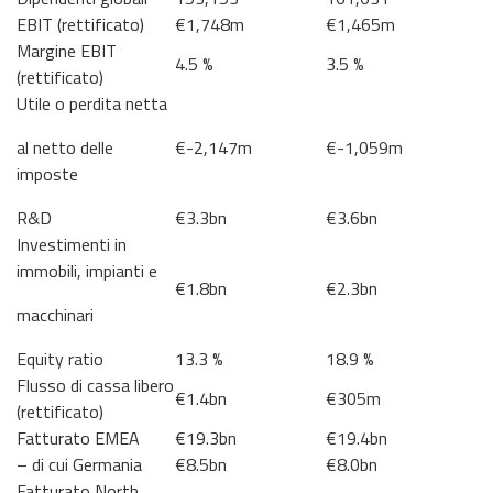
EBIT (rettificato)
€1,748m
€1,465m
Margine EBIT
4.5 %
3.5 %
(rettificato)
Utile o perdita netta
al netto delle
€-2,147m
€-1,059m
imposte
R&D
€3.3bn
€3.6bn
Investimenti in
immobili, impianti e
€1.8bn
€2.3bn
macchinari
Equity ratio
13.3 %
18.9 %
Flusso di cassa libero
€1.4bn
€305m
(rettificato)
Fatturato EMEA
€19.3bn
€19.4bn
– di cui Germania
€8.5bn
€8.0bn
Fatturato North