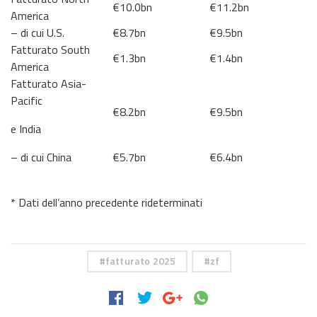
€10.0bn
€11.2bn
America
– di cui U.S.
€8.7bn
€9.5bn
Fatturato South
€1.3bn
€1.4bn
America
Fatturato Asia-
Pacific
€8.2bn
€9.5bn
e India
– di cui China
€5.7bn
€6.4bn
* Dati dell’anno precedente rideterminati
fatturato 2025
zf