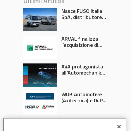
Ultimi Articoli
Nasce FUSO Italia
SpA, distributore
ufficiale FUSO in
Italia
ARVAL finalizza
l’acquisizione di
Athlon
AVA protagonista
all’Automechanika
Francoforte 2026
WDB Automotive
(Axitecnica) e Di.Pa.
Sport entrano in
ADIRA