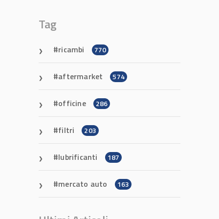
Tag
ricambi
770
aftermarket
574
officine
286
filtri
203
lubrificanti
187
mercato auto
163