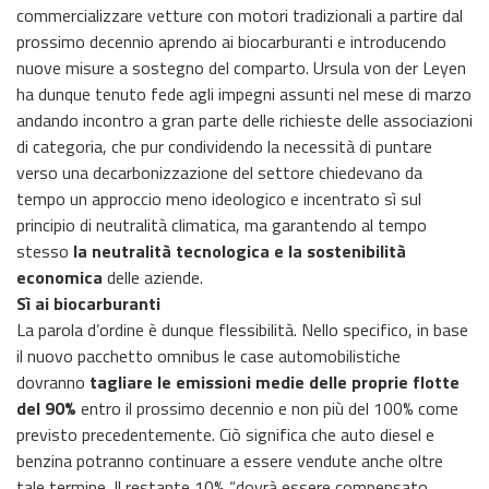
commercializzare vetture con motori tradizionali a partire dal
prossimo decennio aprendo ai biocarburanti e introducendo
nuove misure a sostegno del comparto. Ursula von der Leyen
ha dunque tenuto fede agli impegni assunti nel mese di marzo
andando incontro a gran parte delle richieste delle associazioni
di categoria, che pur condividendo la necessità di puntare
verso una decarbonizzazione del settore chiedevano da
tempo un approccio meno ideologico e incentrato sì sul
principio di neutralità climatica, ma garantendo al tempo
stesso
la neutralità tecnologica e la sostenibilità
economica
delle aziende.
Sì ai biocarburanti
La parola d’ordine è dunque flessibilità. Nello specifico, in base
il nuovo pacchetto omnibus le case automobilistiche
dovranno
tagliare le emissioni medie delle proprie flotte
del 90%
entro il prossimo decennio e non più del 100% come
previsto precedentemente. Ciò significa che auto diesel e
benzina potranno continuare a essere vendute anche oltre
tale termine. Il restante 10% “dovrà essere compensato