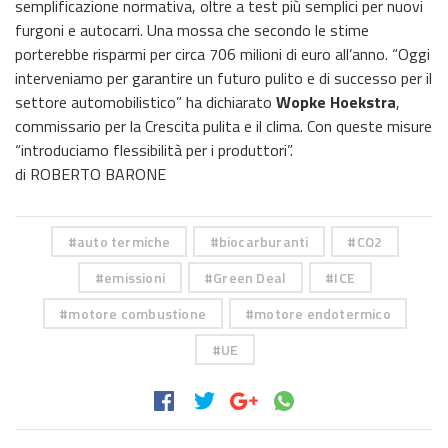
semplificazione normativa, oltre a test più semplici per nuovi
furgoni e autocarri. Una mossa che secondo le stime
porterebbe risparmi per circa 706 milioni di euro all’anno. “Oggi
interveniamo per garantire un futuro pulito e di successo per il
settore automobilistico” ha dichiarato
Wopke Hoekstra
,
commissario per la Crescita pulita e il clima. Con queste misure
“introduciamo flessibilità per i produttori”.
di ROBERTO BARONE
auto termiche
biocarburanti
CO2
emissioni
Green Deal
ICE
motore combustione
motore endotermico
UE