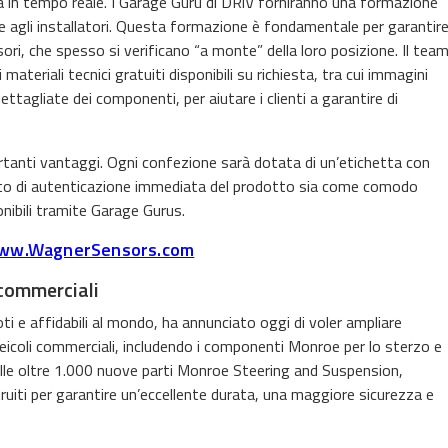
 in tempo reale. I Garage Guru di DRiV forniranno una formazione
 e agli installatori. Questa formazione è fondamentale per garantir
sori, che spesso si verificano “a monte” della loro posizione. Il tea
ateriali tecnici gratuiti disponibili su richiesta, tra cui immagini
ttagliate dei componenti, per aiutare i clienti a garantire di
rtanti vantaggi. Ogni confezione sarà dotata di un’etichetta con
nto di autenticazione immediata del prodotto sia come comodo
nibili tramite Garage Gurus.
ww.WagnerSensors.com
commerciali
i e affidabili al mondo, ha annunciato oggi di voler ampliare
eicoli commerciali, includendo i componenti Monroe per lo sterzo e
elle oltre 1.000 nuove parti Monroe Steering and Suspension,
ruiti per garantire un’eccellente durata, una maggiore sicurezza e