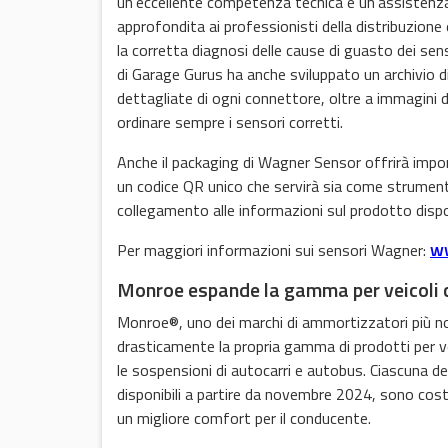
un’eccellente competenza tecnica e un’assistenza
approfondita ai professionisti della distribuzione
la corretta diagnosi delle cause di guasto dei sen
di Garage Gurus ha anche sviluppato un archivio di m
dettagliate di ogni connettore, oltre a immagini de
ordinare sempre i sensori corretti.
Anche il packaging di Wagner Sensor offrirà impo
un codice QR unico che servirà sia come strume
collegamento alle informazioni sul prodotto dispo
w
Per maggiori informazioni sui sensori Wagner:
Monroe espande la gamma per veicoli 
Monroe®, uno dei marchi di ammortizzatori più not
drasticamente la propria gamma di prodotti per v
le sospensioni di autocarri e autobus. Ciascuna d
disponibili a partire da novembre 2024, sono cost
un migliore comfort per il conducente.