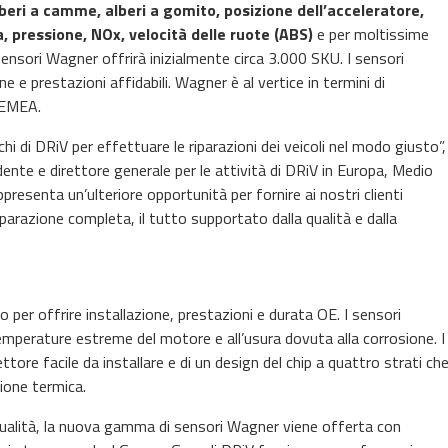
lberi a camme, alberi a gomito, posizione dell’acceleratore,
, pressione, NOx, velocità delle ruote (ABS)
e per moltissime
sensori Wagner offrirà inizialmente circa 3.000 SKU. I sensori
 e prestazioni affidabili. Wagner è al vertice in termini di
a EMEA.
archi di DRiV per effettuare le riparazioni dei veicoli nel modo giusto”,
ente e direttore generale per le attività di DRiV in Europa, Medio
presenta un’ulteriore opportunità per fornire ai nostri clienti
iparazione completa, il tutto supportato dalla qualità e dalla
per offrire installazione, prestazioni e durata OE. I sensori
perature estreme del motore e all’usura dovuta alla corrosione. I
tore facile da installare e di un design del chip a quattro strati ch
ione termica.
 qualità, la nuova gamma di sensori Wagner viene offerta con