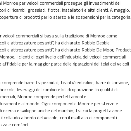
ni Monroe per veicoli commerciali prosegue gli investimenti del
i di ricambi, grossisti, flotte, installatori e altri clienti. A maggio,
pertura di prodotti per lo sterzo e le sospensioni per la categoria
veicoli commerciali si basa sulla tradizione di Monroe come
icoli e attrezzature pesanti”, ha dichiarato Robbie Debbie.
eicoli e attrezzature pesanti”, ha dichiarato Robbie De Moor, Produc
e, i clienti di ogni livello dell’industria dei veicoli commerciali
fidabile per la maggior parte delle riparazioni dei telai dei veicoli
mprende barre trapezoidali, tiranti/centraline, barre di torsione,
 boccole, leveraggi del cambio e kit di riparazione. In qualità di
commerciali, Monroe comprende perfettamente
più duramente al mondo. Ogni componente Monroe per sterzo e
i ricerca e sviluppo uniche del marchio, tra cui la progettazione
il collaudo a bordo del veicolo, con il risultato di componenti
rezza e comfort.