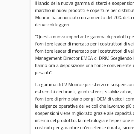
Il lancio della nuova gamma di sterzi e sospensio
marchio in nuovi prodotti e coperture per distributor
Monroe ha annunciato un aumento del 20% della co
dei veicoli leggeri.
“Questa nuova importante gamma di prodotti per 
fornitore leader di mercato per i costruttori di ve
fornitore leader di mercato per i costruttori di v
Management Director EMEA di DRiV. Scegliendo Monro
hanno ora a disposizione una fonte conveniente e af
pesanti”.
La gamma di CV Monroe per sterzo e sospensioni co
estremità dei tiranti, giunti sferici, stabilizzatori,
fornitore di primo piano per gli OEM di veicoli 
le esigenze operative dei veicoli che lavorano 
sospensioni viene migliorato grazie alle capacità d
interna del prodotto, la metrologia e l’ispezione e 
costruiti per garantire un’eccellente durata, sicu