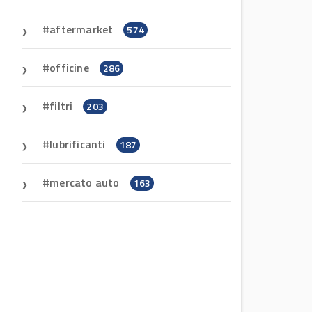
aftermarket
574
officine
286
filtri
203
lubrificanti
187
mercato auto
163