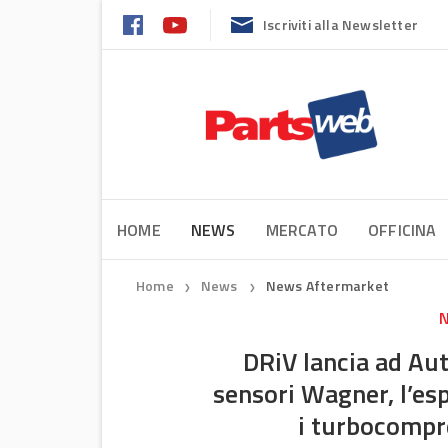
Iscriviti alla Newsletter
HOME
NEWS
MERCATO
OFFICINA
Home
News
News Aftermarket
❯
❯
N
DRiV lancia ad Au
sensori Wagner, l’e
i turbocompr