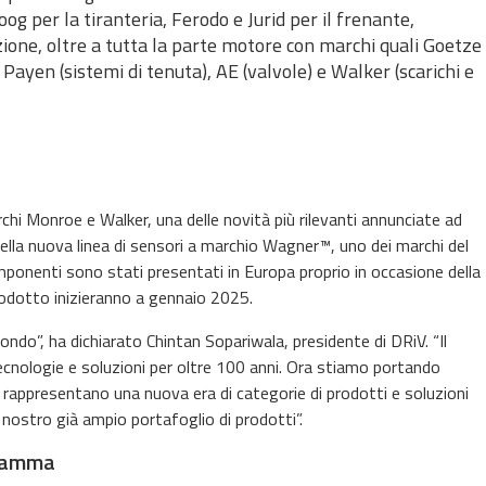
g per la tiranteria, Ferodo e Jurid per il frenante,
ione, oltre a tutta la parte motore con marchi quali Goetze
 Payen (sistemi di tenuta), AE (valvole) e Walker (scarichi e
chi Monroe e Walker, una delle novità più rilevanti annunciate ad
 della nuova linea di sensori a marchio Wagner™, uno dei marchi del
onenti sono stati presentati in Europa proprio in occasione della
prodotto inizieranno a gennaio 2025.
ondo”, ha dichiarato Chintan Sopariwala, presidente di DRiV. “Il
nologie e soluzioni per oltre 100 anni. Ora stiamo portando
rappresentano una nuova era di categorie di prodotti e soluzioni
 nostro già ampio portafoglio di prodotti”.
 gamma