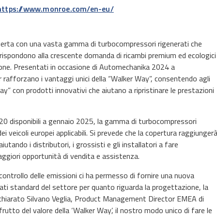
https://www.monroe.com/en-eu/
fferta con una vasta gamma di turbocompressori rigenerati che
e rispondono alla crescente domanda di ricambi premium ed ecologici
azione. Presentati in occasione di Automechanika 2024 a
 rafforzano i vantaggi unici della “Walker Way”, consentendo agli
ay” con prodotti innovativi che aiutano a ripristinare le prestazioni
320 disponibili a gennaio 2025, la gamma di turbocompressori
dei veicoli europei applicabili. Si prevede che la copertura raggiunger
tando i distributori, i grossisti e gli installatori a fare
ggiori opportunità di vendita e assistenza.
 controllo delle emissioni ci ha permesso di fornire una nuova
ti standard del settore per quanto riguarda la progettazione, la
 dichiarato Silvano Veglia, Product Management Director EMEA di
 frutto del valore della ‘Walker Way’, il nostro modo unico di fare le