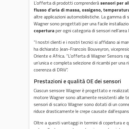
L’offerta di prodotti comprenderà
sensori per a
flusso d’aria di massa, ossigeno, temperatura
altre applicazioni automobilistiche. La gamma di 
Wagner sono progettati per una facile installazione
copertura
per ogni categoria di sensori nell’are
“I nostri clienti e i nostri tecnici si affidano ai m
ha dichiarato Jean-Francois Bouveyron, vicepresid
Oriente e Africa. “L’offerta di Wagner Sensors rap
un’unica e completa selezione di ricambi per una r
coerenza di DRiV”.
Prestazioni e qualità OE dei sensori
Ciascun sensore Wagner è progettato e realizzato 
motore Wagner sono altamente resistenti alle tem
sensori di scarico Wagner sono dotati di un connet
riduce drasticamente le crepe causate dall’espans
Oltre a questi vantaggi in termini di copertura e