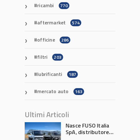
ricambi
770
aftermarket
574
officine
286
filtri
203
lubrificanti
187
mercato auto
163
Ultimi Articoli
Nasce FUSO Italia
SpA, distributore
ufficiale FUSO in