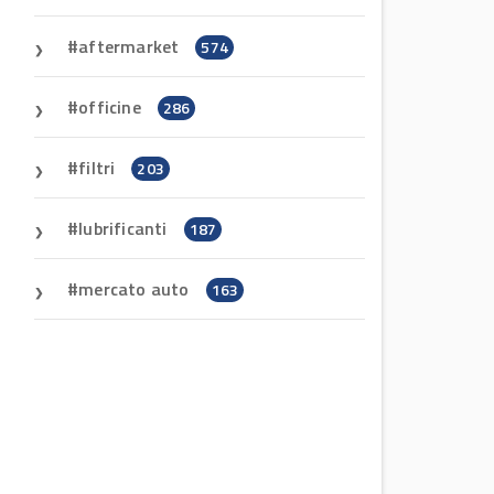
aftermarket
574
officine
286
filtri
203
lubrificanti
187
mercato auto
163