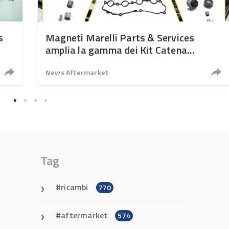
s
Magneti Marelli Parts & Services
amplia la gamma dei Kit Catena
Distribuzione
News Aftermarket
Tag
ricambi
770
aftermarket
574