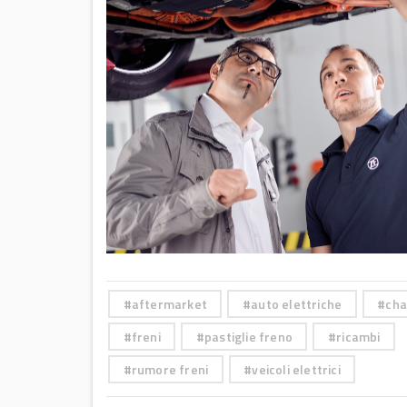
aftermarket
auto elettriche
cha
freni
pastiglie freno
ricambi
rumore freni
veicoli elettrici