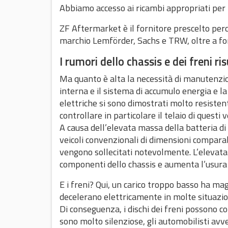
Abbiamo accesso ai ricambi appropriati per i 
ZF Aftermarket è il fornitore prescelto perc
marchio Lemförder, Sachs e TRW, oltre a for
I rumori dello chassis e dei freni ri
Ma quanto è alta la necessità di manutenz
interna e il sistema di accumulo energia e la
elettriche si sono dimostrati molto resiste
controllare in particolare il telaio di questi ve
A causa dell’elevata massa della batteria di
veicoli convenzionali di dimensioni comparabi
vengono sollecitati notevolmente. L’elevata 
componenti dello chassis e aumenta l’usura 
E i freni? Qui, un carico troppo basso ha mag
decelerano elettricamente in molte situazioni
Di conseguenza, i dischi dei freni possono cor
sono molto silenziose, gli automobilisti av