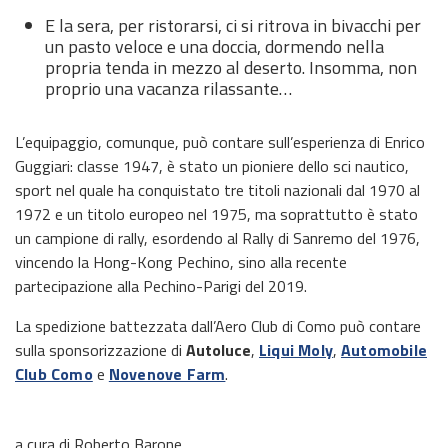
E la sera, per ristorarsi, ci si ritrova in bivacchi per
un pasto veloce e una doccia, dormendo nella
propria tenda in mezzo al deserto. Insomma, non
proprio una vacanza rilassante…
L’equipaggio, comunque, può contare sull’esperienza di Enrico
Guggiari: classe 1947, è stato un pioniere dello sci nautico,
sport nel quale ha conquistato tre titoli nazionali dal 1970 al
1972 e un titolo europeo nel 1975, ma soprattutto è stato
un campione di rally, esordendo al Rally di Sanremo del 1976,
vincendo la Hong-Kong Pechino, sino alla recente
partecipazione alla Pechino-Parigi del 2019.
La spedizione battezzata dall’Aero Club di Como può contare
sulla sponsorizzazione di
Autoluce
,
Liqui Moly
,
Automobile
Club Como
e
Novenove Farm
.
a cura di Roberto Barone