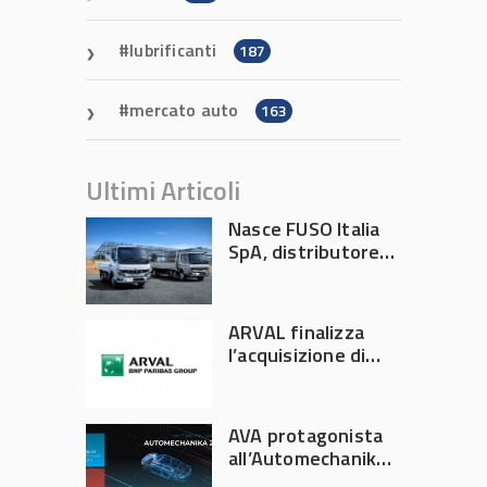
lubrificanti
187
mercato auto
163
Ultimi Articoli
Nasce FUSO Italia
SpA, distributore
ufficiale FUSO in
Italia
ARVAL finalizza
l’acquisizione di
Athlon
AVA protagonista
all’Automechanika
Francoforte 2026