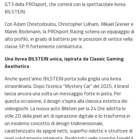
GT3 della PROsport, che correrà con la spettacolare livrea
BILSTEIN.
Con Adam Christodoulou, Christopher Lulham, Mikaël Grenier e
Marek Böckmann, la PROsport Racing schiera un equipaggio di
alto profilo, in grado di battersi per le posizioni di vertice nella
classe SP 9 fortemente combattuta.
Una livrea BILSTEIN unica, ispirata da Classic Gaming
Aesthetics
Anche quest’anno BILSTEIN porta sulla griglia una livrea
straordinaria. Dopo l’iconica “Mystery Car” del 2025, il brand
lancia ancora una volta un messaggio forte in pista. Per
questa occasione, il design s’ispira alla classica estetica dei
videogiochi. La nuova auto Bilstein per la 24 Ore adotta lo
stile 2D della pixel art di ispirazione digitale e lo trasforma in
un moderno concetto di design tridimensionale,
caratterizzato da spigoli netti, superfici ridotte e strutture di
pixel volutamente integrate. Realizzato nelle iconiche tonalità