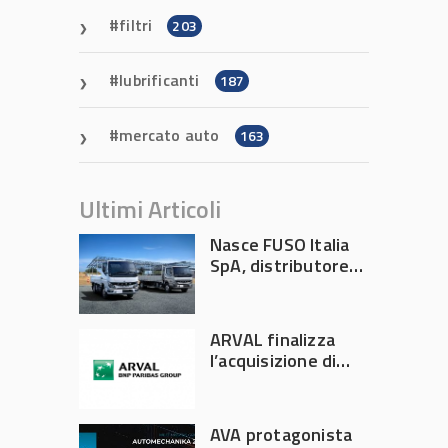
filtri
203
lubrificanti
187
mercato auto
163
Ultimi Articoli
Nasce FUSO Italia
SpA, distributore
ufficiale FUSO in
Italia
ARVAL finalizza
l’acquisizione di
Athlon
AVA protagonista