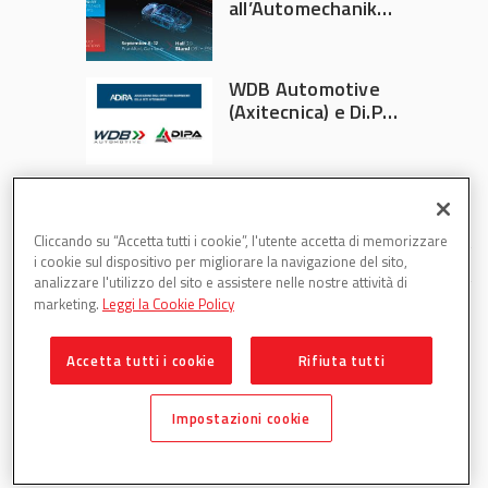
all’Automechanika
Francoforte 2026
WDB Automotive
(Axitecnica) e Di.Pa.
Sport entrano in
ADIRA
Cliccando su “Accetta tutti i cookie”, l'utente accetta di memorizzare
i cookie sul dispositivo per migliorare la navigazione del sito,
analizzare l'utilizzo del sito e assistere nelle nostre attività di
marketing.
Leggi la Cookie Policy
Accetta tutti i cookie
Rifiuta tutti
Partsweb è una testata di DBInformation Spa P.IVA
09293820156
Impostazioni cookie
Centro Direzionale – Strada 4, Palazzo A, Scala 2 – 20057
Assago (MI)