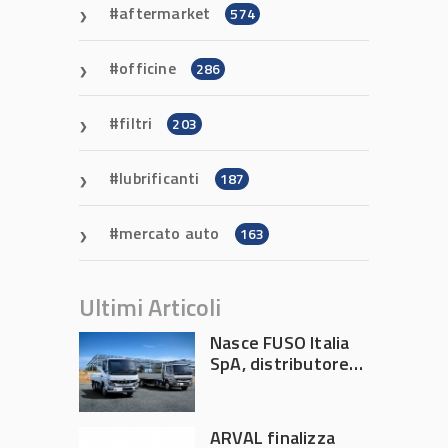
aftermarket
574
officine
286
filtri
203
lubrificanti
187
mercato auto
163
Ultimi Articoli
Nasce FUSO Italia
SpA, distributore
ufficiale FUSO in
Italia
ARVAL finalizza