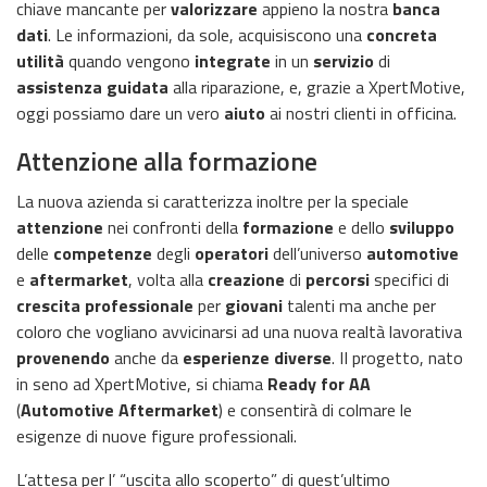
chiave mancante per
valorizzare
appieno la nostra
banca
dati
. Le informazioni, da sole, acquisiscono una
concreta
utilità
quando vengono
integrate
in un
servizio
di
assistenza guidata
alla riparazione, e, grazie a XpertMotive,
oggi possiamo dare un vero
aiuto
ai nostri clienti in officina.
Attenzione alla formazione
La nuova azienda si caratterizza inoltre per la speciale
attenzione
nei confronti della
formazione
e dello
sviluppo
delle
competenze
degli
operatori
dell’universo
automotive
e
aftermarket
, volta alla
creazione
di
percorsi
specifici di
crescita professionale
per
giovani
talenti ma anche per
coloro che vogliano avvicinarsi ad una nuova realtà lavorativa
provenendo
anche da
esperienze
diverse
. II progetto, nato
in seno ad XpertMotive, si chiama
Ready for AA
(
Automotive Aftermarket
) e consentirà di colmare le
esigenze di nuove figure professionali.
L’attesa per l’ “uscita allo scoperto” di quest’ultimo