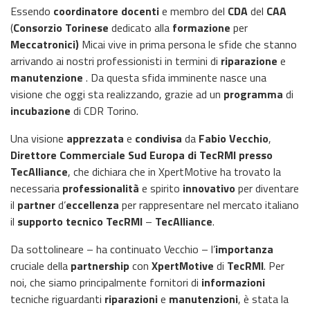
Essendo
coordinatore
docenti
e membro del
CDA
del
CAA
(
Consorzio Torinese
dedicato alla
formazione
per
Meccatronici)
Micai vive in prima persona le sfide che stanno
arrivando ai nostri professionisti in termini di
riparazione
e
manutenzione
. Da questa sfida imminente nasce una
visione che oggi sta realizzando, grazie ad un
programma
di
incubazione
di CDR Torino.
Una visione
apprezzata
e
condivisa
da
Fabio Vecchio
,
Direttore Commerciale Sud Europa di TecRMI presso
TecAlliance
, che dichiara che in XpertMotive ha trovato la
necessaria
professionalità
e spirito
innovativo
per diventare
il
partner
d’
eccellenza
per rappresentare nel mercato italiano
il
supporto tecnico
TecRMI
–
TecAlliance
.
Da sottolineare – ha continuato Vecchio – l’
importanza
cruciale della
partnership
con
XpertMotive
di
TecRMI
. Per
noi, che siamo principalmente fornitori di
informazioni
tecniche riguardanti
riparazioni
e
manutenzioni
, è stata la