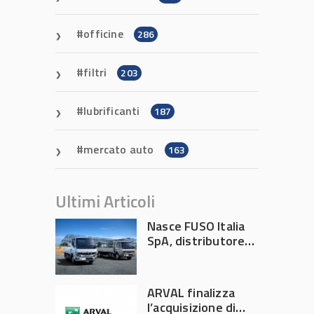
officine
286
filtri
203
lubrificanti
187
mercato auto
163
Ultimi Articoli
Nasce FUSO Italia
SpA, distributore
ufficiale FUSO in
Italia
ARVAL finalizza
l’acquisizione di