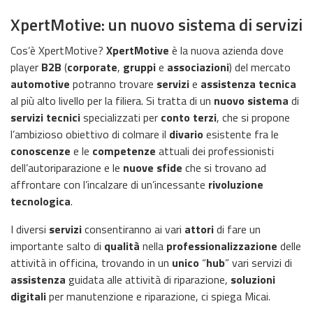
XpertMotive: un nuovo sistema di servizi
Cos’è XpertMotive?
XpertMotive
è la nuova azienda dove
player
B2B
(
corporate
,
gruppi
e
associazioni
) del mercato
automotive
potranno trovare
servizi
e
assistenza tecnica
al più alto livello per la filiera. Si tratta di un
nuovo sistema
di
servizi tecnici
specializzati per
conto terzi
, che si propone
l’ambizioso obiettivo di colmare il
divario
esistente fra le
conoscenze
e le
competenze
attuali dei professionisti
dell’autoriparazione e le
nuove sfide
che si trovano ad
affrontare con l’incalzare di un’incessante
rivoluzione
tecnologica
.
I diversi
servizi
consentiranno ai vari
attori
di fare un
importante salto di
qualità
nella
professionalizzazione
delle
attività in officina, trovando in un
unico
“
hub
” vari servizi di
assistenza
guidata alle attività di riparazione,
soluzioni
digitali
per manutenzione e riparazione, ci spiega Micai.