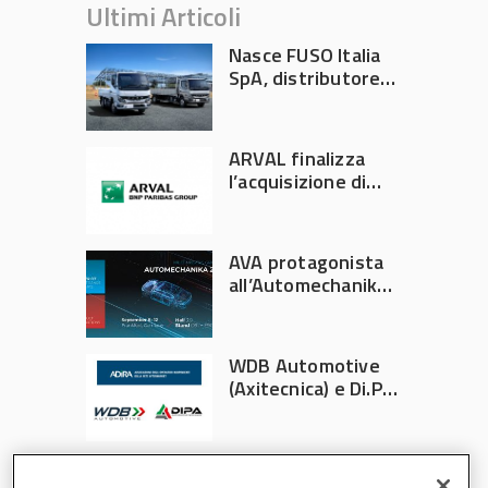
Ultimi Articoli
Nasce FUSO Italia
SpA, distributore
ufficiale FUSO in
Italia
ARVAL finalizza
l’acquisizione di
Athlon
AVA protagonista
all’Automechanika
Francoforte 2026
WDB Automotive
(Axitecnica) e Di.Pa.
Sport entrano in
ADIRA