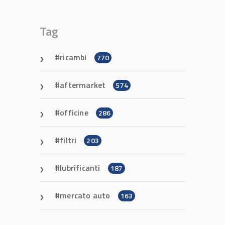
Tag
ricambi
770
aftermarket
574
officine
286
filtri
203
lubrificanti
187
mercato auto
163