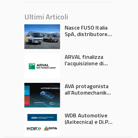
Ultimi Articoli
Nasce FUSO Italia
SpA, distributore
ufficiale FUSO in
Italia
ARVAL finalizza
l’acquisizione di
Athlon
AVA protagonista
all’Automechanika
Francoforte 2026
WDB Automotive
(Axitecnica) e Di.Pa.
Sport entrano in
ADIRA