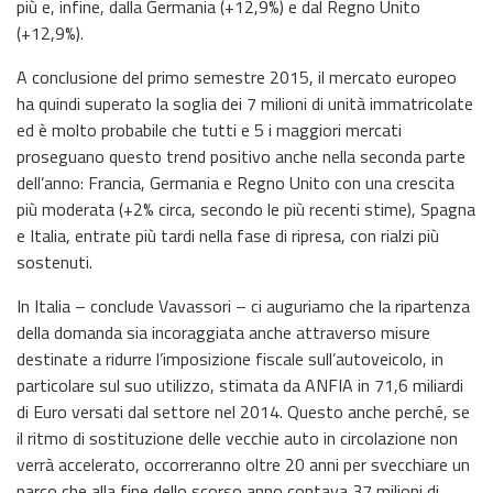
più e, infine, dalla Germania (+12,9%) e dal Regno Unito
(+12,9%).
A conclusione del primo semestre 2015, il mercato europeo
ha quindi superato la soglia dei 7 milioni di unità immatricolate
ed è molto probabile che tutti e 5 i maggiori mercati
proseguano questo trend positivo anche nella seconda parte
dell’anno: Francia, Germania e Regno Unito con una crescita
più moderata (+2% circa, secondo le più recenti stime), Spagna
e Italia, entrate più tardi nella fase di ripresa, con rialzi più
sostenuti.
In Italia – conclude Vavassori – ci auguriamo che la ripartenza
della domanda sia incoraggiata anche attraverso misure
destinate a ridurre l’imposizione fiscale sull’autoveicolo, in
particolare sul suo utilizzo, stimata da ANFIA in 71,6 miliardi
di Euro versati dal settore nel 2014. Questo anche perché, se
il ritmo di sostituzione delle vecchie auto in circolazione non
verrà accelerato, occorreranno oltre 20 anni per svecchiare un
parco che alla fine dello scorso anno contava 37 milioni di