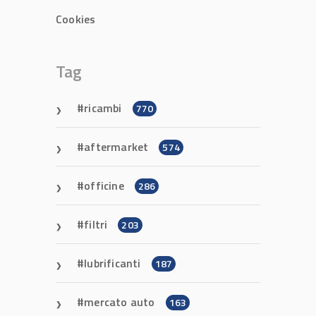
Cookies
Tag
ricambi
770
aftermarket
574
officine
286
filtri
203
lubrificanti
187
mercato auto
163