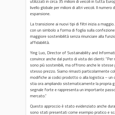
utilizzati in circa 35 milioni di veicoli in tutta Eur
livello globale per milioni di altri veicoli. Il numer
espansione.
La transizione ai nuovi tipi di filtri inizia a ma
con un simbolo a forma di foglia sulla confezione.
maggiore sostenibilità senza rinunciare alla fun
affidabilità.
Ying Luo, Director of Sustainability and Inform
convince anche dal punto di vista dei clienti: “Per n
sono più sostenibili, ma offrono anche le stesse p
stesso prezzo. Siamo rimasti particolarmente colp
modifiche ai codici prodotto o alla logistica – un
stia ora ampliando sistematicamente la propria gamma
segnale forte e rappresenta un importante passo ve
mercato.”
Questo approccio è stato evidenziato anche durant
sono stati presentati come esempio pratico e scal