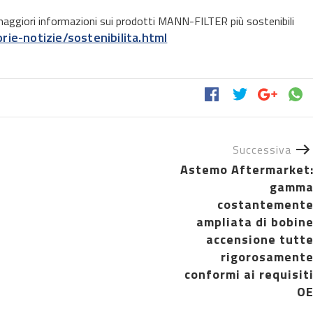
maggiori informazioni sui prodotti MANN-FILTER più sostenibili
rie-notizie/sostenibilita.html
Successiva
Astemo Aftermarket
gamm
costantement
ampliata di bobin
accensione tutt
rigorosament
conformi ai requisit
O