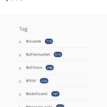
Tag
ricambi
770
aftermarket
574
officine
286
filtri
203
lubrificanti
187
mercato auto
163