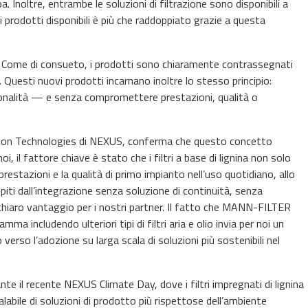
opa. Inoltre, entrambe le soluzioni di filtrazione sono disponibili a
o di prodotti disponibili è più che raddoppiato grazie a questa
ggio. Come di consueto, i prodotti sono chiaramente contrassegnati
 Questi nuovi prodotti incarnano inoltre lo stesso principio:
zionalità — e senza compromettere prestazioni, qualità o
ation Technologies di NEXUS, conferma che questo concetto
oi, il fattore chiave è stato che i filtri a base di lignina non solo
restazioni e la qualità di primo impianto nell’uso quotidiano, allo
iti dall’integrazione senza soluzione di continuità, senza
 chiaro vantaggio per i nostri partner. Il fatto che MANN-FILTER
 includendo ulteriori tipi di filtri aria e olio invia per noi un
rso l’adozione su larga scala di soluzioni più sostenibili nel
e il recente NEXUS Climate Day, dove i filtri impregnati di lignina
abile di soluzioni di prodotto più rispettose dell’ambiente