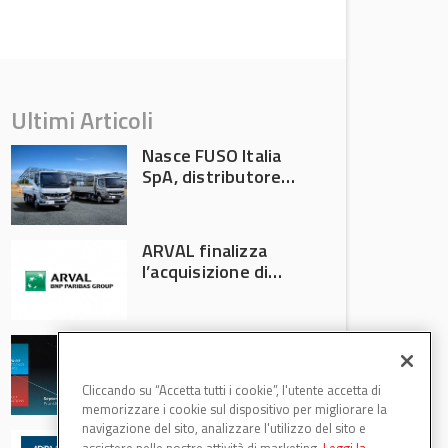
Ultimi Articoli
Nasce FUSO Italia
SpA, distributore
ufficiale FUSO in
Italia
ARVAL finalizza
l’acquisizione di
Athlon
AVA protagonista
all’Automechanika
Francoforte 2026
Cliccando su “Accetta tutti i cookie”, l'utente accetta di
memorizzare i cookie sul dispositivo per migliorare la
navigazione del sito, analizzare l'utilizzo del sito e
WDB Automotive