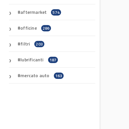
aftermarket
574
officine
286
filtri
203
lubrificanti
187
mercato auto
163