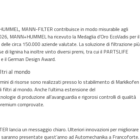
+HUMMEL, MANN-FILTER contribuisce in modo misurabile agli
Nel 2026, MANN+HUMMEL ha ricevuto la Medaglia d’Oro EcoVadis per il
delle circa 150.000 aziende valutate. La soluzione di filtrazione più
i lignina ha inoltre vinto diversi premi, tra cui il PARTSLIFE
 e il German Design Award.
ltri al mondo
mini di risorse sono realizzati presso lo stabilimento di Marklkofen
i filtri al mondo. Anche l’ultima estensione del
ecnologie di produzione all’avanguardia e rigorosi controlli di qualità
i premium comprovate.
ER lancia un messaggio chiaro. Ulteriori innovazioni per migliorare
otti saranno presentate quest’anno ad Automechanika a Francoforte.