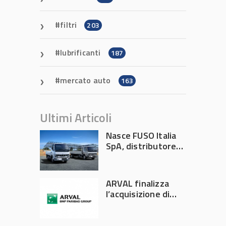
filtri
203
lubrificanti
187
mercato auto
163
Ultimi Articoli
Nasce FUSO Italia
SpA, distributore
ufficiale FUSO in
Italia
ARVAL finalizza
l’acquisizione di
Athlon