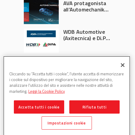
AVA protagonista
all’Automechanika
Francoforte 2026
WDB Automotive
(Axitecnica) e Di.Pa.
Sport entrano in
ADIRA
Cliccando su “Accetta tutti i cookie”, l'utente accetta di memorizzare
i cookie sul dispositivo per migliorare la navigazione del sito,
analizzare l'utilizzo del sito e assistere nelle nostre attività di
marketing.
Leggi la Cookie Policy
Accetta tutti i cookie
Rifiuta tutti
Partsweb è una testata di DBInformation Spa P.IVA
09293820156
Impostazioni cookie
Centro Direzionale – Strada 4, Palazzo A, Scala 2 – 20057
Assago (MI)