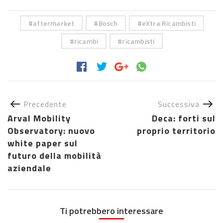
aftermarket
Bosch
eXtra Ricambisti
ricambi
ricambisti
Precedente
Successiva
Arval Mobility
Deca: forti sul
Observatory: nuovo
proprio territorio
white paper sul
futuro della mobilità
aziendale
Ti potrebbero interessare