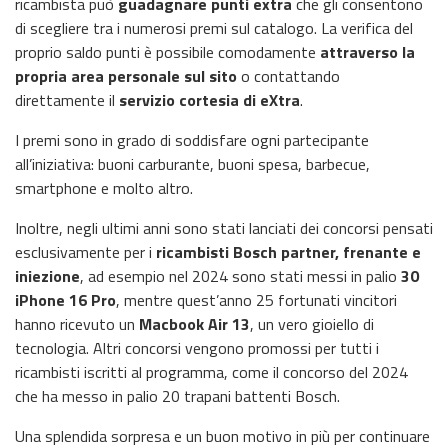
ricambista può
guadagnare punti extra
che gli consentono
di scegliere tra i numerosi premi sul catalogo. La verifica del
proprio saldo punti è possibile comodamente
attraverso la
propria
area personale sul sito
o contattando
direttamente il
servizio cortesia di eXtra
.
I premi sono in grado di soddisfare ogni partecipante
all’iniziativa: buoni carburante, buoni spesa, barbecue,
smartphone e molto altro.
Inoltre, negli ultimi anni sono stati lanciati dei concorsi pensati
esclusivamente per i
ricambisti Bosch partner, frenante e
iniezione
, ad esempio nel 2024 sono stati messi in palio
30
iPhone 16 Pro
, mentre quest’anno 25 fortunati vincitori
hanno ricevuto un
Macbook Air 13
, un vero gioiello di
tecnologia. Altri concorsi vengono promossi per tutti i
ricambisti iscritti al programma, come il concorso del 2024
che ha messo in palio 20 trapani battenti Bosch.
Una splendida sorpresa e un buon motivo in più per continuare