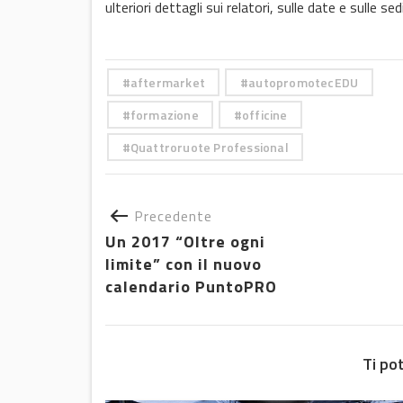
ulteriori dettagli sui relatori, sulle date e sulle s
aftermarket
autopromotecEDU
formazione
officine
Quattroruote Professional
Precedente
Un 2017 “Oltre ogni
limite” con il nuovo
calendario PuntoPRO
Ti po