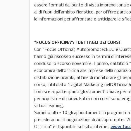
essere formati dal punto di vista imprenditoriale
al di fuori dell’ambito fieristico, per offrire par
le informazioni per affrontare e anticipare le sfid
“FOCUS OFFICINA”: I DETTAGLI DEI CORSI
Con “Focus Officina”, AutopromotecEDU e Quattr
hanno già riscosso successo in termini di interes
concluso lo scorso novembre. Il primo, dal titolo
economica dell’officina alle imprese della riparazi
distribuzione ricambi, al fine di monitorare gli asp
corso, intitolato “Digital Marketing nell’Officina 
fornisce ai partecipanti gli strumenti chiave per otti
per acquisirne di nuovi. Entrambi i corsi sono ero
virtual learning.
Saranno oltre 10 gli appuntamenti in programma ne
precederanno l’inaugurazione di Autopromotec 2
Officina” è disponibile sul sito internet
www.focu