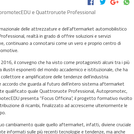
opromotecEDU e Quattroruote Professional
nazionale delle attrezzature e dell’aftermarket automobilistico
essional, realtà in grado di offrire soluzioni e servizi
ve, continuano a connotarsi come un vero e proprio centro di
utomotive.
16, il convegno che ha visto come protagonisti alcuni tra i più
 a illustri esponenti del mondo accademico e istituzionale, che ha
ollettore e amplificatore delle tendenze dell’industria
 accordo che guarda al futuro dell’intero sistema aftermarket
nte qualificato quale Quattroruote Professional, Autopromotec,
tecEDU presenta “Focus Officina”, il progetto formativo rivolto
stribuzione di ricambi, finalizzato ad accrescerne ulteriormente le
po.
o cambiamento quale quello aftermarket, infatti, diviene cruciale
e informati sulle più recenti tecnologie e tendenze, ma anche