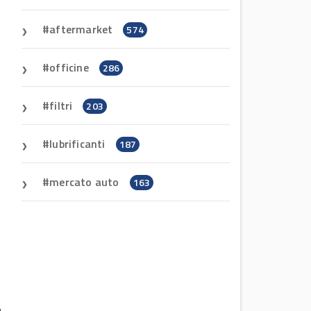
aftermarket
574
officine
286
filtri
203
lubrificanti
187
mercato auto
163
h
a