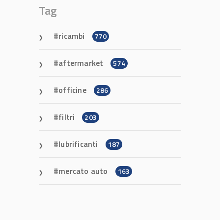
Tag
ricambi
770
aftermarket
574
officine
286
filtri
203
lubrificanti
187
mercato auto
163