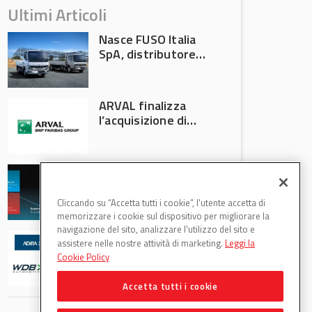
Ultimi Articoli
Nasce FUSO Italia
SpA, distributore
ufficiale FUSO in
Italia
ARVAL finalizza
l’acquisizione di
Athlon
AVA protagonista
all’Automechanika
Francoforte 2026
Cliccando su “Accetta tutti i cookie”, l'utente accetta di
memorizzare i cookie sul dispositivo per migliorare la
navigazione del sito, analizzare l'utilizzo del sito e
WDB Automotive
assistere nelle nostre attività di marketing.
Leggi la
(Axitecnica) e Di.Pa.
Cookie Policy
Sport entrano in
ADIRA
Accetta tutti i cookie