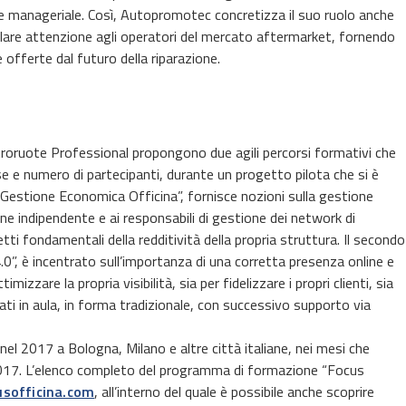
 e manageriale. Così, Autopromotec concretizza il suo ruolo anche
ticolare attenzione agli operatori del mercato aftermarket, fornendo
e offerte dal futuro della riparazione.
oruote Professional propongono due agili percorsi formativi che
se e numero di partecipanti, durante un progetto pilota che si è
 “Gestione Economica Officina”, fornisce nozioni sulla gestione
one indipendente e ai responsabili di gestione dei network di
etti fondamentali della redditività della propria struttura. Il secondo
4.0”, è incentrato sull’importanza di una corretta presenza online e
mizzare la propria visibilità, sia per fidelizzare i propri clienti, sia
gati in aula, in forma tradizionale, con successivo supporto via
l 2017 a Bologna, Milano e altre città italiane, nei mesi che
017. L’elenco completo del programma di formazione “Focus
sofficina.com
, all’interno del quale è possibile anche scoprire