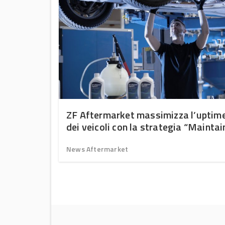
lobal
ZF Aftermarket massimizza l’uptim
dei veicoli con la strategia “Maintai
Repair – Replace”
News Aftermarket