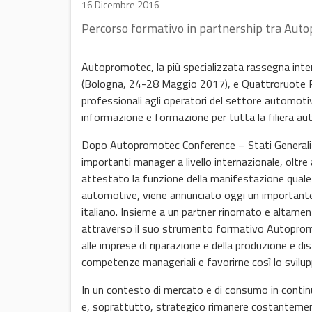
16 Dicembre 2016
Percorso formativo in partnership tra Aut
Autopromotec, la più specializzata rassegna inter
(Bologna, 24-28 Maggio 2017), e Quattroruote Prof
professionali agli operatori del settore automoti
informazione e formazione per tutta la filiera a
Dopo Autopromotec Conference – Stati Generali 20
importanti manager a livello internazionale, oltre
attestato la funzione della manifestazione quale c
automotive, viene annunciato oggi un importante
italiano. Insieme a un partner rinomato e altame
attraverso il suo strumento formativo Autopromo
alle imprese di riparazione e della produzione e di
competenze manageriali e favorirne così lo svilup
In un contesto di mercato e di consumo in continu
e, soprattutto, strategico rimanere costantement