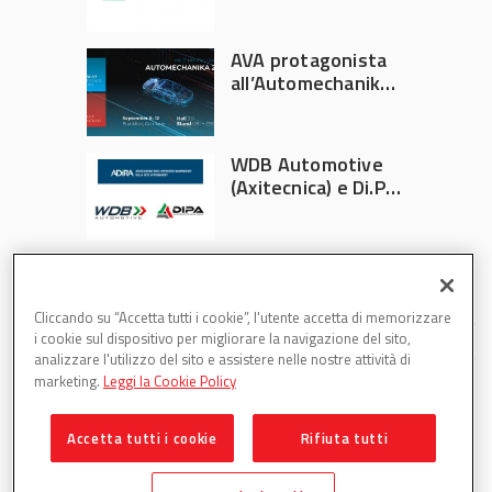
Athlon
AVA protagonista
all’Automechanika
Francoforte 2026
WDB Automotive
(Axitecnica) e Di.Pa.
Sport entrano in
ADIRA
Cliccando su “Accetta tutti i cookie”, l'utente accetta di memorizzare
i cookie sul dispositivo per migliorare la navigazione del sito,
analizzare l'utilizzo del sito e assistere nelle nostre attività di
marketing.
Leggi la Cookie Policy
Accetta tutti i cookie
Rifiuta tutti
Partsweb è una testata di DBInformation Spa P.IVA