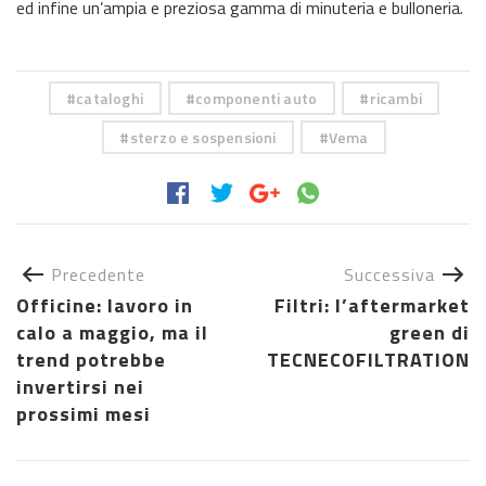
ed infine un’ampia e preziosa gamma di minuteria e bulloneria.
cataloghi
componenti auto
ricambi
sterzo e sospensioni
Vema
Precedente
Successiva
Officine: lavoro in
Filtri: l’aftermarket
calo a maggio, ma il
green di
trend potrebbe
TECNECOFILTRATION
invertirsi nei
prossimi mesi