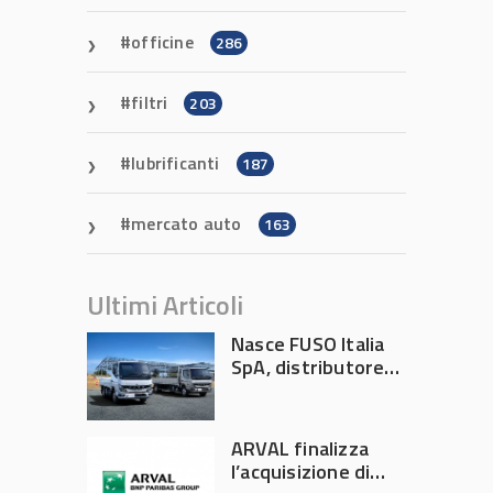
officine
286
filtri
203
lubrificanti
187
mercato auto
163
Ultimi Articoli
Nasce FUSO Italia
SpA, distributore
ufficiale FUSO in
Italia
ARVAL finalizza
l’acquisizione di