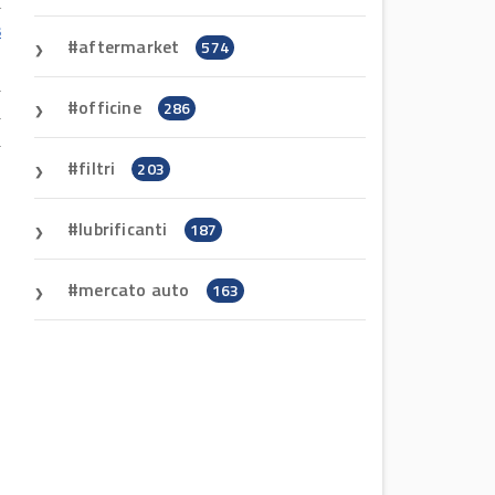
i
s
aftermarket
574
.
a
officine
286
a
a
filtri
203
lubrificanti
187
mercato auto
163