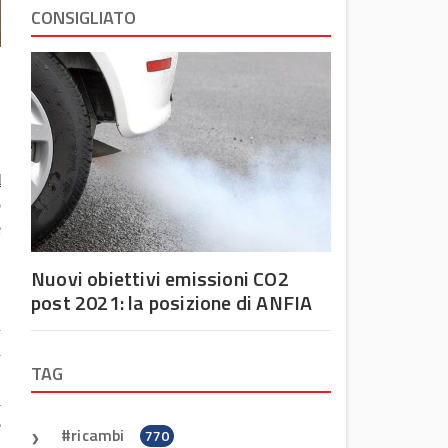
CONSIGLIATO
.
l
o
e
Nuovi obiettivi emissioni CO2
post 2021: la posizione di ANFIA
d
a
TAG
,
i
e
ricambi
770