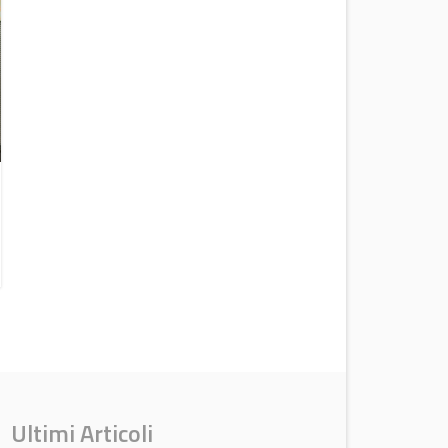
UFI di nuovo protagonista ad
Automechanika Francoforte
News Aftermarket
Ultimi Articoli