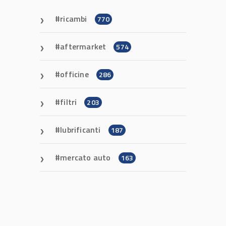
ricambi
770
aftermarket
574
officine
286
filtri
203
lubrificanti
187
mercato auto
163