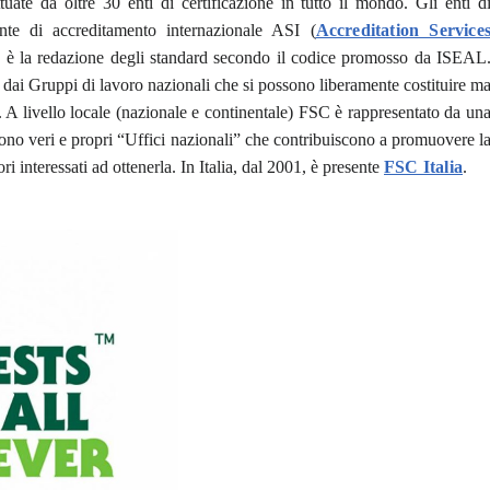
tuate da oltre 30 enti di certificazione in tutto il mondo. Gli enti d
’ente di accreditamento internazionale ASI (
Accreditation Service
FSC è la redazione degli standard secondo il codice promosso da ISEAL
le dai Gruppi di lavoro nazionali che si possono liberamente costituire m
A livello locale (nazionale e continentale) FSC è rappresentato da un
sono veri e propri “Uffici nazionali” che contribuiscono a promuovere l
ori interessati ad ottenerla. In Italia, dal 2001, è presente
FSC Italia
.