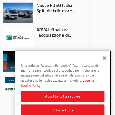
Nasce FUSO Italia
SpA, distributore
ufficiale FUSO in
Italia
ARVAL finalizza
l’acquisizione di
Athlon
AVA protagonista
all’Automechanika
Francoforte 2026
Cliccando su “Accetta tutti i cookie”, l'utente accetta di
memorizzare i cookie sul dispositivo per migliorare la
navigazione del sito, analizzare l'utilizzo del sito e
WDB Automotive
assistere nelle nostre attività di marketing.
Leggi la
(Axitecnica) e Di.Pa.
Cookie Policy
Sport entrano in
ADIRA
Accetta tutti i cookie
Rifiuta tutti