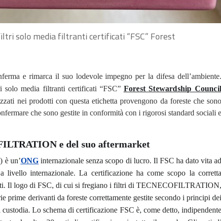
ltri solo media filtranti certificati “FSC” Forest
erma e rimarca il suo lodevole impegno per la difesa dell’ambiente
 solo media filtranti certificati “FSC”
Forest Stewardship Counci
izzati nei prodotti con questa etichetta provengono da foreste che son
onfermare che sono gestite in conformità con i rigorosi standard sociali 
FILTRATION e del suo aftermarket
C
) è un’
ONG
internazionale senza scopo di lucro. Il FSC ha dato vita a
 a livello internazionale. La certificazione ha come scopo la corrett
rivati. Il logo di FSC, di cui si fregiano i filtri di TECNECOFILTRATION
rie prime derivanti da foreste correttamente gestite secondo i principi de
di custodia. Lo schema di certificazione FSC è, come detto, indipendent