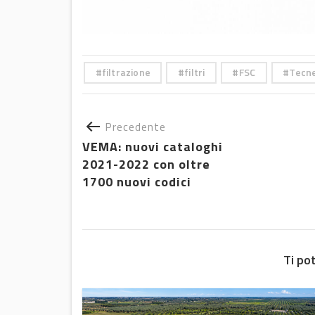
filtrazione
filtri
FSC
Tecn
Precedente
VEMA: nuovi cataloghi
2021-2022 con oltre
1700 nuovi codici
Ti po