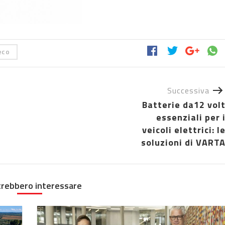
eco
Successiva
Batterie da12 vol
essenziali per 
veicoli elettrici: l
soluzioni di VART
trebbero interessare