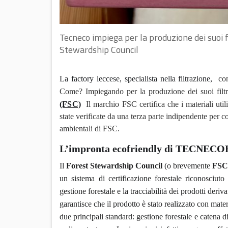
Tecneco impiega per la produzione dei suoi fi
Stewardship Council
La factory leccese, specialista nella filtrazione,
conf
Come? Impiegando per la produzione dei suoi filtri
(FSC)
Il marchio FSC certifica che i materiali util
state verificate da una terza parte indipendente per c
ambientali di FSC.
L’impronta ecofriendly di TECNECO
Il
Forest Stewardship Council
(o brevemente
FS
un sistema di certificazione forestale riconosciuto
gestione forestale e la tracciabilità dei prodotti de
garantisce che il prodotto è stato realizzato con mate
due principali standard: gestione forestale e catena 