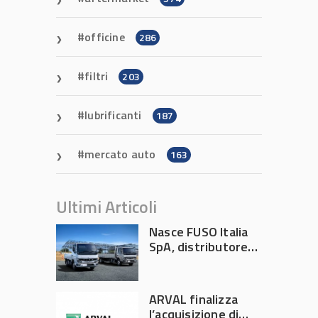
officine
286
filtri
203
lubrificanti
187
mercato auto
163
Ultimi Articoli
Nasce FUSO Italia
SpA, distributore
ufficiale FUSO in
Italia
ARVAL finalizza
l’acquisizione di