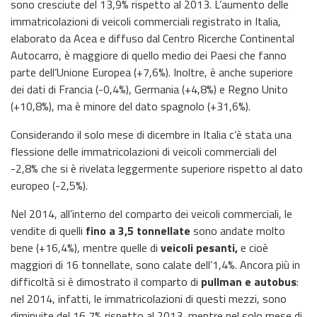
sono cresciute del 13,9% rispetto al 2013. L’aumento delle
immatricolazioni di veicoli commerciali registrato in Italia,
elaborato da Acea e diffuso dal Centro Ricerche Continental
Autocarro, è maggiore di quello medio dei Paesi che fanno
parte dell’Unione Europea (+7,6%). Inoltre, è anche superiore
dei dati di Francia (-0,4%), Germania (+4,8%) e Regno Unito
(+10,8%), ma è minore del dato spagnolo (+31,6%).
Considerando il solo mese di dicembre in Italia c’è stata una
flessione delle immatricolazioni di veicoli commerciali del
-2,8% che si è rivelata leggermente superiore rispetto al dato
europeo (-2,5%).
Nel 2014, all’interno del comparto dei veicoli commerciali, le
vendite di quelli
fino a 3,5 tonnellate
sono andate molto
bene (+16,4%), mentre quelle di
veicoli pesanti,
e cioè
maggiori di 16 tonnellate, sono calate dell’1,4%. Ancora più in
difficoltà si è dimostrato il comparto di
pullman e autobus
:
nel 2014, infatti, le immatricolazioni di questi mezzi, sono
diminuite del 16,7% rispetto al 2013, mentre nel solo mese di