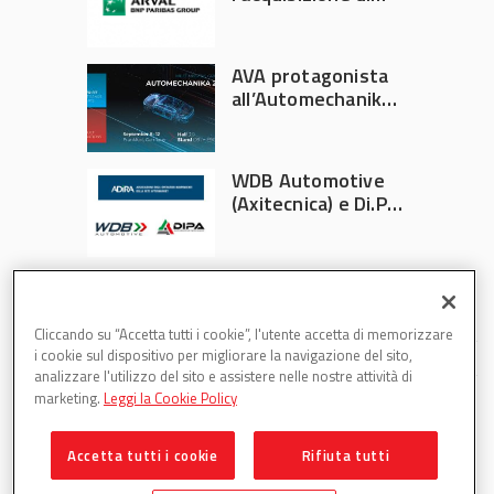
Athlon
AVA protagonista
all’Automechanika
Francoforte 2026
WDB Automotive
(Axitecnica) e Di.Pa.
Sport entrano in
ADIRA
Cliccando su “Accetta tutti i cookie”, l'utente accetta di memorizzare
i cookie sul dispositivo per migliorare la navigazione del sito,
analizzare l'utilizzo del sito e assistere nelle nostre attività di
marketing.
Leggi la Cookie Policy
Accetta tutti i cookie
Rifiuta tutti
Partsweb è una testata di DBInformation Spa P.IVA