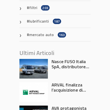
filtri
203
lubrificanti
187
mercato auto
163
Ultimi Articoli
Nasce FUSO Italia
SpA, distributore
ufficiale FUSO in
Italia
ARVAL finalizza
l’acquisizione di
Athlon
AVA protagonista