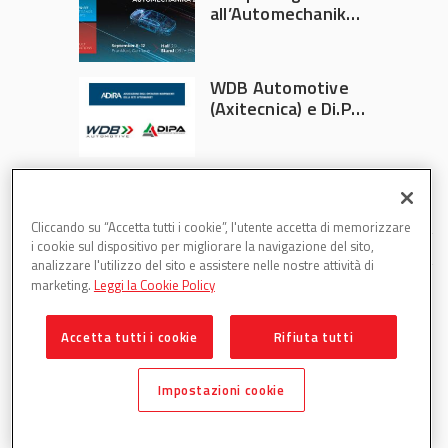
all’Automechanika
Francoforte 2026
WDB Automotive
(Axitecnica) e Di.Pa.
Sport entrano in
ADIRA
Cliccando su “Accetta tutti i cookie”, l'utente accetta di memorizzare
i cookie sul dispositivo per migliorare la navigazione del sito,
analizzare l'utilizzo del sito e assistere nelle nostre attività di
marketing.
Leggi la Cookie Policy
Accetta tutti i cookie
Rifiuta tutti
Partsweb è una testata di DBInformation Spa P.IVA
09293820156
Impostazioni cookie
Centro Direzionale – Strada 4, Palazzo A, Scala 2 – 20057
Assago (MI)