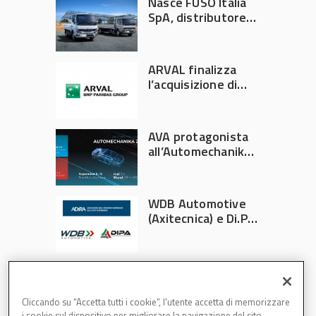
Nasce FUSO Italia
SpA, distributore
ufficiale FUSO in
Italia
ARVAL finalizza
l’acquisizione di
Athlon
AVA protagonista
all’Automechanika
Francoforte 2026
WDB Automotive
(Axitecnica) e Di.Pa.
Sport entrano in
ADIRA
Cliccando su “Accetta tutti i cookie”, l'utente accetta di memorizzare
i cookie sul dispositivo per migliorare la navigazione del sito,