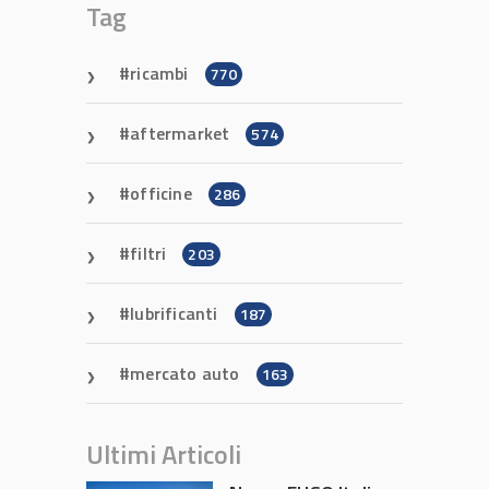
Tag
ricambi
770
aftermarket
574
officine
286
filtri
203
lubrificanti
187
mercato auto
163
Ultimi Articoli