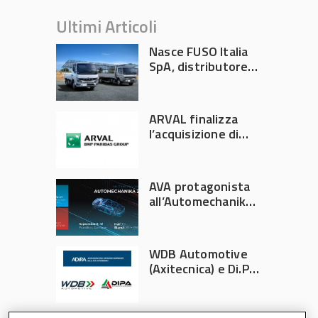
Ultimi Articoli
Nasce FUSO Italia
SpA, distributore
ufficiale FUSO in
Italia
ARVAL finalizza
l’acquisizione di
Athlon
AVA protagonista
all’Automechanika
Francoforte 2026
WDB Automotive
(Axitecnica) e Di.Pa.
Sport entrano in
ADIRA