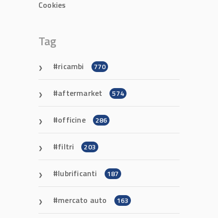
Cookies
Tag
ricambi
770
aftermarket
574
officine
286
filtri
203
lubrificanti
187
mercato auto
163