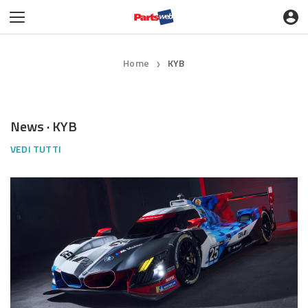
Home
KYB
❯
News · KYB
VEDI TUTTI