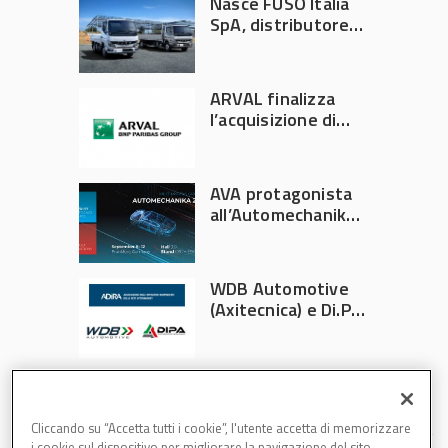
Nasce FUSO Italia
SpA, distributore
ufficiale FUSO in
Italia
ARVAL finalizza
l’acquisizione di
Athlon
AVA protagonista
all’Automechanika
Francoforte 2026
WDB Automotive
(Axitecnica) e Di.Pa.
Sport entrano in
ADIRA
Cliccando su “Accetta tutti i cookie”, l'utente accetta di memorizzare
i cookie sul dispositivo per migliorare la navigazione del sito,