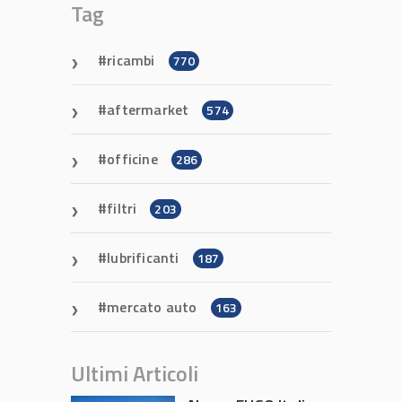
Tag
ricambi
770
aftermarket
574
officine
286
filtri
203
lubrificanti
187
mercato auto
163
Ultimi Articoli