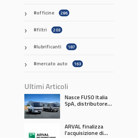
officine
286
filtri
203
lubrificanti
187
mercato auto
163
Ultimi Articoli
Nasce FUSO Italia
SpA, distributore
ufficiale FUSO in
Italia
ARVAL finalizza
l’acquisizione di