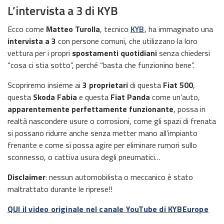
L’intervista a 3 di KYB
Ecco come
Matteo Turolla
, tecnico
KYB
, ha immaginato una
intervista a 3
con persone comuni, che utilizzano la loro
vettura per i propri
spostamenti quotidiani
senza chiedersi
“cosa ci stia sotto”, perché “basta che funzionino bene”.
Scopriremo insieme ai
3 proprietari
di questa
Fiat 500
,
questa
Skoda Fabia
e questa
Fiat Panda
come un’auto,
apparentemente perfettamente funzionante
, possa in
realtà nascondere usure o corrosioni, come gli spazi di frenata
si possano ridurre anche senza metter mano all’impianto
frenante e come si possa agire per eliminare rumori sullo
sconnesso, o cattiva usura degli pneumatici…
Disclaimer
: nessun automobilista o meccanico è stato
maltrattato durante le riprese!!
QUI il video originale nel canale YouTube di KYBEurope