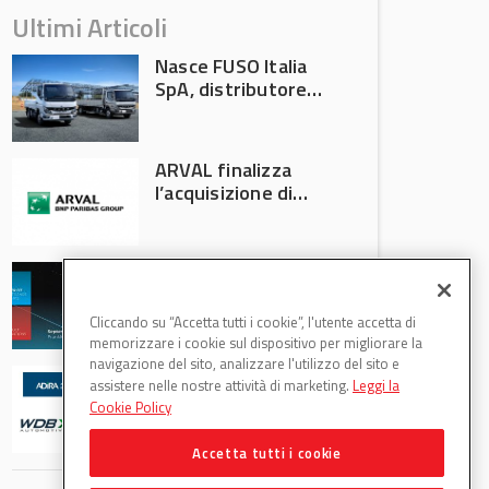
Ultimi Articoli
Nasce FUSO Italia
SpA, distributore
ufficiale FUSO in
Italia
ARVAL finalizza
l’acquisizione di
Athlon
AVA protagonista
all’Automechanika
Francoforte 2026
Cliccando su “Accetta tutti i cookie”, l'utente accetta di
memorizzare i cookie sul dispositivo per migliorare la
navigazione del sito, analizzare l'utilizzo del sito e
WDB Automotive
assistere nelle nostre attività di marketing.
Leggi la
(Axitecnica) e Di.Pa.
Cookie Policy
Sport entrano in
ADIRA
Accetta tutti i cookie