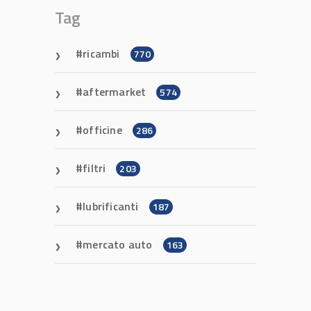
Tag
ricambi
770
aftermarket
574
officine
286
filtri
203
lubrificanti
187
mercato auto
163