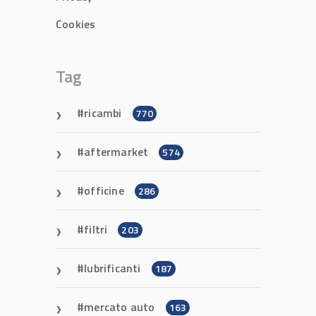
Cookies
Tag
ricambi
770
aftermarket
574
officine
286
filtri
203
lubrificanti
187
mercato auto
163