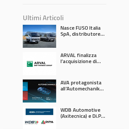
Ultimi Articoli
Nasce FUSO Italia
SpA, distributore
ufficiale FUSO in
Italia
ARVAL finalizza
l’acquisizione di
Athlon
AVA protagonista
all’Automechanika
Francoforte 2026
WDB Automotive
(Axitecnica) e Di.Pa.
Sport entrano in
ADIRA