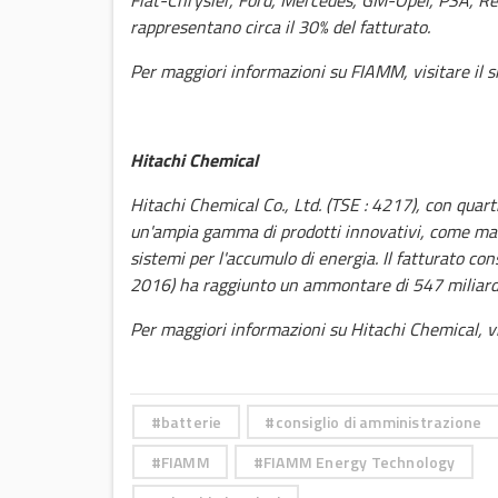
Fiat-Chrysler, Ford, Mercedes, GM-Opel, PSA, Ren
rappresentano circa il 30% del fatturato.
Per maggiori informazioni su FIAMM, visitare il s
Hitachi Chemical
Hitachi Chemical Co., Ltd.
(TSE : 4217), con quart
un'ampia gamma di prodotti innovativi, come mate
sistemi per l'accumulo di energia. Il fatturato co
2016) ha raggiunto un ammontare di 547 miliardi di
Per maggiori informazioni su Hitachi Chemical, vis
batterie
consiglio di amministrazione
FIAMM
FIAMM Energy Technology