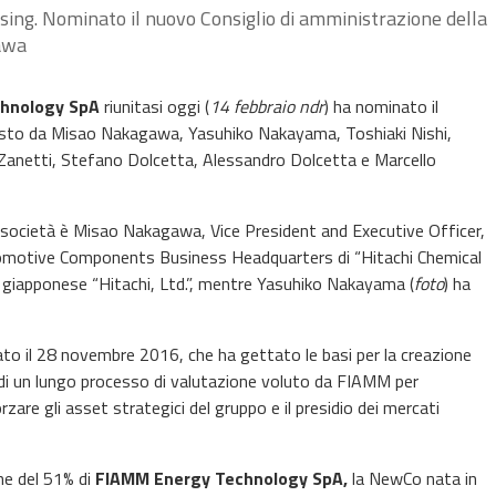
sing. Nominato il nuovo Consiglio di amministrazione della
gawa
hnology SpA
riunitasi oggi (
14 febbraio ndr
) ha nominato il
osto da Misao Nakagawa, Yasuhiko Nakayama, Toshiaki Nishi,
 Zanetti, Stefano Dolcetta, Alessandro Dolcetta e Marcello
a società è Misao Nakagawa, Vice President and Executive Officer,
motive Components Business Headquarters di “Hitachi Chemical
po giapponese “Hitachi, Ltd.”, mentre Yasuhiko Nakayama (
foto
) ha
lato il 28 novembre 2016, che ha gettato le basi per la creazione
 di un lungo processo di valutazione voluto da FIAMM per
orzare gli asset strategici del gruppo e il presidio dei mercati
ne del 51% di
FIAMM Energy Technology SpA,
la NewCo nata in