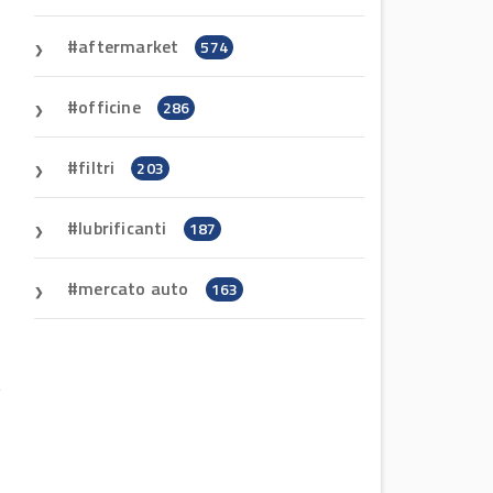
aftermarket
574
officine
286
filtri
203
lubrificanti
187
mercato auto
163