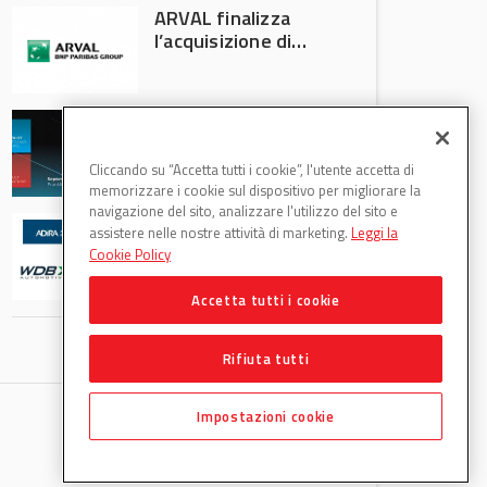
ARVAL finalizza
l’acquisizione di
Athlon
AVA protagonista
all’Automechanika
Francoforte 2026
Cliccando su “Accetta tutti i cookie”, l'utente accetta di
memorizzare i cookie sul dispositivo per migliorare la
navigazione del sito, analizzare l'utilizzo del sito e
WDB Automotive
assistere nelle nostre attività di marketing.
Leggi la
(Axitecnica) e Di.Pa.
Cookie Policy
Sport entrano in
ADIRA
Accetta tutti i cookie
Rifiuta tutti
Impostazioni cookie