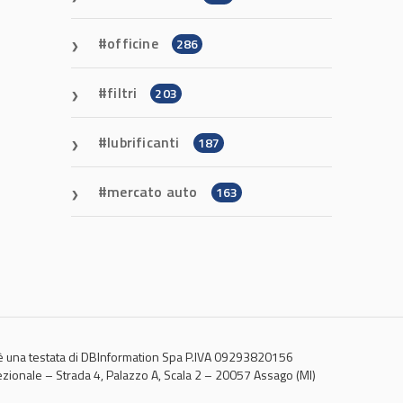
officine
286
filtri
203
lubrificanti
187
mercato auto
163
 una testata di DBInformation Spa P.IVA 09293820156
ezionale – Strada 4, Palazzo A, Scala 2 – 20057 Assago (MI)