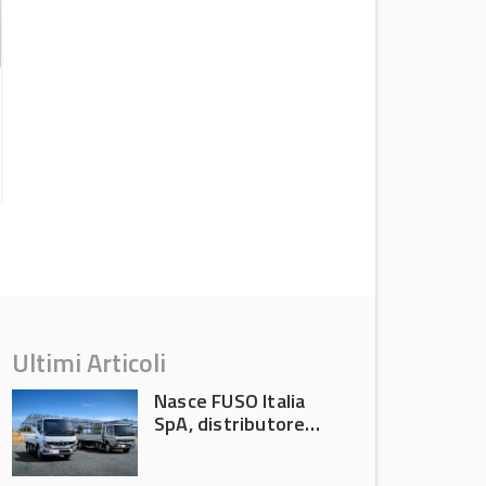
FIAMM: convention 2026 ricambisti
Nord Italia
News Aftermarket
Ultimi Articoli
Nasce FUSO Italia
SpA, distributore
ufficiale FUSO in
Italia