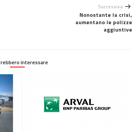
Successiva
Nonostante la crisi
aumentano le polizz
aggiuntiv
trebbero interessare