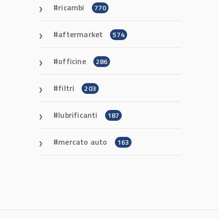
ricambi
770
aftermarket
574
officine
286
filtri
203
lubrificanti
187
mercato auto
163