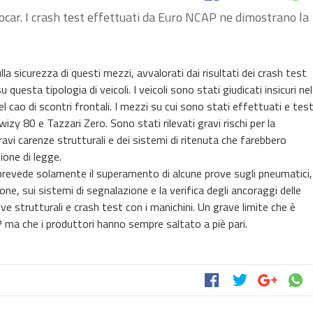
rocar. I crash test effettuati da Euro NCAP ne dimostrano la
la sicurezza di questi mezzi, avvalorati dai risultati dei crash test
uesta tipologia di veicoli. I veicoli sono stati giudicati insicuri nel
el cao di scontri frontali. I mezzi su cui sono stati effettuati e tes
Twizy 80 e Tazzari Zero. Sono stati rilevati gravi rischi per la
gravi carenze strutturali e dei sistemi di ritenuta che farebbero
ione di legge.
revede solamente il superamento di alcune prove sugli pneumatici,
zione, sui sistemi di segnalazione e la verifica degli ancoraggi delle
ve strutturali e crash test con i manichini. Un grave limite che è
ma che i produttori hanno sempre saltato a piè pari.