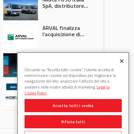
SpA, distributore
ufficiale FUSO in
Italia
ARVAL finalizza
l’acquisizione di
Athlon
AVA protagonista
all’Automechanika
Francoforte 2026
Cliccando su “Accetta tutti i cookie”, l'utente accetta di
memorizzare i cookie sul dispositivo per migliorare la
navigazione del sito, analizzare l'utilizzo del sito e
WDB Automotive
assistere nelle nostre attività di marketing.
Leggi la
(Axitecnica) e Di.Pa.
Cookie Policy
Sport entrano in
ADIRA
Accetta tutti i cookie
Rifiuta tutti