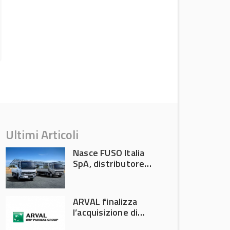
MANN-FILTER premiata da CLEPA per
l’innovazione sostenibile
News
Ultimi Articoli
Nasce FUSO Italia
SpA, distributore
ufficiale FUSO in
Italia
ARVAL finalizza
l’acquisizione di
Athlon