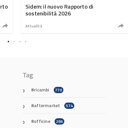
orto
Sidem: il nuovo Rapporto di
sostenibilità 2026
Attualità
Tag
ricambi
770
aftermarket
574
officine
286