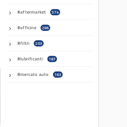
aftermarket
574
officine
286
filtri
203
lubrificanti
187
mercato auto
163