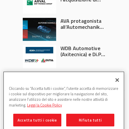
Athlon
AVA protagonista
all’Automechanika
Francoforte 2026
WDB Automotive
(Axitecnica) e Di.Pa.
Sport entrano in
ADIRA
Cliccando su “Accetta tutti i cookie”, l'utente accetta di memorizzare
i cookie sul dispositivo per migliorare la navigazione del sito,
analizzare l'utilizzo del sito e assistere nelle nostre attività di
marketing.
Leggi la Cookie Policy
Accetta tutti i cookie
Rifiuta tutti
Partsweb è una testata di DBInformation Spa P.IVA