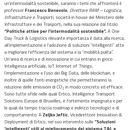
un’intermodalità sostenibile, saranno i temi che affronterà il
professor
Francesco Benevolo
,
Direttore RAM – Logistica,
Infrastrutture e Trasporti
, società in house del Ministero delle
Infrastrutture e dei Trasporti, nella sua relazione dal titolo
“Politiche attive per l’intermodalità sostenibile”.
A One
Day Truck & Logistics rilevante importanza è data alla ricerca,
all’implementazione e l’adozione di soluzioni “intelligenti” atte
a migliorare l’efficienza del sistema e la “mobilità pulita”.
Un’area di ricerca e di innovazione in cui entrano in gioco
Intelligenza artificiale, IoT Internet of Things,
l’implementazione e l’uso dei Big Data, delle blockchain, e
inoltre di quelle fonti energetiche che permetteranno la
riduzione delle emissioni di CO
in modo concreto ed efficace.
2
Sono tutte sfide nelle quali Ertico, Intelligence Transport
Solutions Europe di Bruxelles, è fortemente impegnata e per
le quali da tempo traccia roadmap e indirizzi tecnologici e di
comportamento. A
Zeljko Jeftic
, Vicedirettore Innovation &
Deployment di Ertico, nel suo intervento sulle
“Soluzioni
‘intelligenti’ utili al miglioramento del sistema T&L e