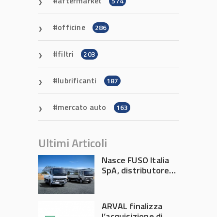
aftermarket
574
officine
286
filtri
203
lubrificanti
187
mercato auto
163
Ultimi Articoli
Nasce FUSO Italia
SpA, distributore
ufficiale FUSO in
Italia
ARVAL finalizza
l’acquisizione di