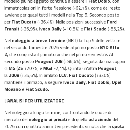
modello più noleggiato continua a essere il
Fiat Doblò
, con
immatricolazioni in forte flessione (-62,1%), come del resto
avviene per quasi tutti i modelli nella Top 5. Secondo posto
per
Fiat Ducato
(-36,4%). Nelle posizioni successive
Ford
Transit
(-36,9%),
Iveco Daily
(+10,5%) e
Fiat Scudo
(-55,2%).
Nel
noleggio a breve termine
(NBT) la Top 5 delle vetture
nel secondo trimestre 2026 vede al primo posto
BYD Atto
2,
che conquista il primato anche nel primo semestre. Al
secondo posto
Peugeot 208
(+86,6%), seguita da una coppia
di
MG
(
ZS
+207%, e
MG3
-2,1%). Quinta un’altra
Peugeot
,
la
2008
(+35,6%). In ambito
LCV
,
Fiat Ducato
(+320%)
mantiene il primato, a seguire
Iveco Daily, Fiat Doblò, Opel
Movano
e
Fiat Scudo.
L’ANALISI PER UTILIZZATORE
Nel noleggio a lungo termine, confrontando le quote di
mercato del
noleggio ai privati
e di quello
ad aziende
del
2026 con i quattro anni interi precedenti, si nota che la
quota