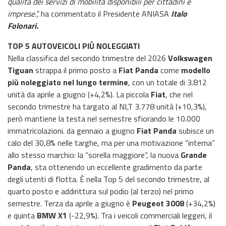
qualità dei servizi di mobilità disponibili per cittadini e
imprese.”,
ha commentato il Presidente ANIASA
Italo
Folonari.
TOP 5 AUTOVEICOLI PIÙ NOLEGGIATI
Nella classifica del secondo trimestre del 2026
Volkswagen
Tiguan
strappa il primo posto a
Fiat Panda
come
modello
più noleggiato nel lungo termine
, con un totale di 3.812
unità da aprile a giugno (+4,2%). La piccola
Fiat
, che nel
secondo trimestre ha targato al NLT 3.778 unità (+10,3%),
però mantiene la testa nel semestre sfiorando le 10.000
immatricolazioni. da gennaio a giugno
Fiat Panda
subisce un
calo del 30,8% nelle targhe, ma per una motivazione “interna”
allo stesso marchio: la “sorella maggiore”, la nuova
Grande
Panda
, sta ottenendo un eccellente gradimento da parte
degli utenti di flotta. È nella Top 5 del secondo trimestre, al
quarto posto e addirittura sul podio (al terzo) nel primo
semestre. Terza da aprile a giugno è
Peugeot 3008
(+34,2%)
e quinta
BMW X1
(-22,9%). Tra i veicoli commerciali leggeri, il