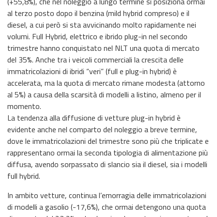
(+55,8%), che nel noleggio a lungo termine si posiziona ormai
al terzo posto dopo il benzina (mild hybrid compreso) e il
diesel, a cui però si sta avvicinando molto rapidamente nei
volumi. Full Hybrid, elettrico e ibrido plug-in nel secondo
trimestre hanno conquistato nel NLT una quota di mercato
del 35%. Anche tra i veicoli commerciali la crescita delle
immatricolazioni di ibridi “veri” (full e plug-in hybrid) è
accelerata, ma la quota di mercato rimane modesta (attorno
al 5%) a causa della scarsità di modelli a listino, almeno per il
momento.
La tendenza alla diffusione di vetture plug-in hybrid è
evidente anche nel comparto del noleggio a breve termine,
dove le immatricolazioni del trimestre sono più che triplicate e
rappresentano ormai la seconda tipologia di alimentazione più
diffusa, avendo sorpassato di slancio sia il diesel, sia i modelli
full hybrid.
In ambito vetture, continua l’emorragia delle immatricolazioni
di modelli a gasolio (-17,6%), che ormai detengono una quota