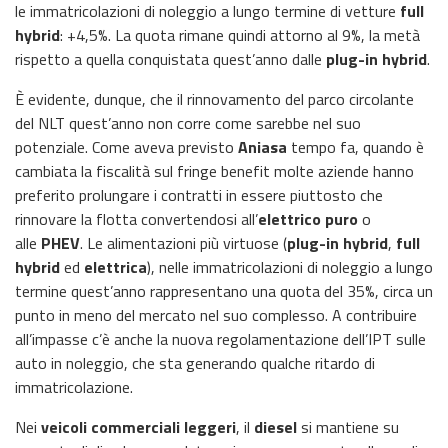
le immatricolazioni di noleggio a lungo termine di vetture
full
hybrid
: +4,5%. La quota rimane quindi attorno al 9%, la metà
rispetto a quella conquistata quest’anno dalle
plug-in hybrid
.
È evidente, dunque, che il rinnovamento del parco circolante
del NLT quest’anno non corre come sarebbe nel suo
potenziale. Come aveva previsto
Aniasa
tempo fa, quando è
cambiata la fiscalità sul fringe benefit molte aziende hanno
preferito prolungare i contratti in essere piuttosto che
rinnovare la flotta convertendosi all’
elettrico puro
o
alle
PHEV
. Le alimentazioni più virtuose (
plug-in hybrid
,
full
hybrid
ed
elettrica
), nelle immatricolazioni di noleggio a lungo
termine quest’anno rappresentano una quota del 35%, circa un
punto in meno del mercato nel suo complesso. A contribuire
all’impasse c’è anche la nuova regolamentazione dell’IPT sulle
auto in noleggio, che sta generando qualche ritardo di
immatricolazione.
Nei
veicoli commerciali leggeri
, il
diesel
si mantiene su