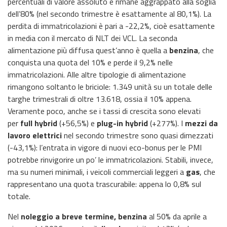
percentuali di valore assoluto e rimane aggrappato alla soglia
dell’80% (nel secondo trimestre è esattamente al 80,1%). La
perdita di immatricolazioni è pari a -22,2%, cioè esattamente
in media con il mercato di NLT dei VCL. La seconda
alimentazione più diffusa quest’anno è quella a
benzina
, che
conquista una quota del 10% e perde il 9,2% nelle
immatricolazioni. Alle altre tipologie di alimentazione
rimangono soltanto le briciole: 1.349 unità su un totale delle
targhe trimestrali di oltre 13.618, ossia il 10% appena.
Veramente poco, anche se i tassi di crescita sono elevati
per
full hybrid
(+56,5%) e
plug-in hybrid
(+277%). I
mezzi da
lavoro elettrici
nel secondo trimestre sono quasi dimezzati
(-43,1%): l’entrata in vigore di nuovi eco-bonus per le PMI
potrebbe rinvigorire un po’ le immatricolazioni. Stabili, invece,
ma su numeri minimali, i veicoli commerciali leggeri a
gas
, che
rappresentano una quota trascurabile: appena lo 0,8% sul
totale.
Nel
noleggio a breve termine, benzina
al 50% da aprile a