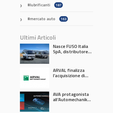
lubrificanti
187
mercato auto
163
Ultimi Articoli
Nasce FUSO Italia
SpA, distributore
ufficiale FUSO in
Italia
ARVAL finalizza
l’acquisizione di
Athlon
AVA protagonista
all’Automechanika
Francoforte 2026