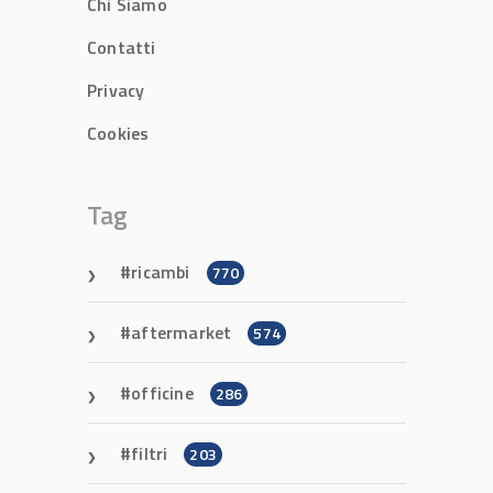
Chi Siamo
Contatti
Privacy
Cookies
Tag
ricambi
770
aftermarket
574
officine
286
filtri
203