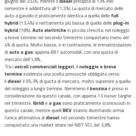
giugno del 2026, mentre il
diesel
precipita al 13% (nel
semestre è addirittura all’11,5%) La quota di mercato delle
auto a gasolio è praticamente identica a quella delle
full
hybrid
(13,4%) e nettamente più bassa di quella delle
plug-in
hybrid
(18%).
Auto elettriche
in piccola crescita: nel noleggio
a breve termine nel secondo trimestre conquistano meno del
4% di quota. Molto basse, e in contrazione, le immatricolazioni
di
auto a gas
: appena 897 automobili, con una quota di
mercato dell’1,8%.
Tra i
veicoli commerciali leggeri
, il
noleggio a breve
termine
evidenzia una scelta pressoché obbligata verso
il
diesel
: il 95,3% di quota di mercato, molto superiore a quella
del noleggio a lungo termine. Nemmeno il
benzina
è preso in
considerazione da questo canale, con appena 13 nuove targhe
nel trimestre.
Ibridi
e
a gas
sono praticamente sconosciuti in
questo canale, mentre quelli
BEV
stanno diventando ormai
l’unica alternativa al
diesel
: nel secondo trimestre hanno
conquistato una market share nel NBT VCL del 3,8%.