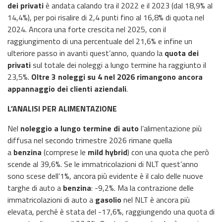
dei privati
è andata calando tra il 2022 e il 2023 (dal 18,9% al
14,4%), per poi risalire di 2,4 punti fino al 16,8% di quota nel
2024. Ancora una forte crescita nel 2025, con il
raggiungimento di una percentuale del 21,6% e infine un
ulteriore passo in avanti quest’anno, quando la
quota dei
privati
sul totale dei noleggi a lungo termine ha raggiunto il
23,5%.
Oltre 3 noleggi su 4 nel 2026 rimangono ancora
appannaggio dei clienti aziendali
.
L’ANALISI PER ALIMENTAZIONE
Nel
noleggio a lungo termine di auto
l’alimentazione più
diffusa nel secondo trimestre 2026 rimane quella
a
benzina
(comprese le
mild hybrid
) con una quota che però
scende al 39,6%. Se le immatricolazioni di NLT quest’anno
sono scese dell’1%, ancora più evidente è il calo delle nuove
targhe di auto a
benzina
: -9,2%. Ma la contrazione delle
immatricolazioni di auto a
gasolio
nel NLT è ancora più
elevata, perché è stata del -17,6%, raggiungendo una quota di