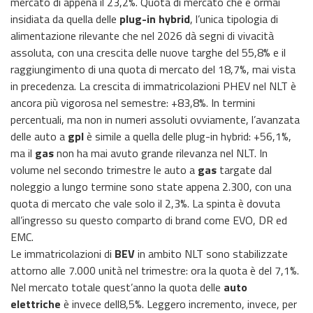
mercato di appena il 23,2%. Quota di mercato che è ormai
insidiata da quella delle
plug-in hybrid
, l’unica tipologia di
alimentazione rilevante che nel 2026 dà segni di vivacità
assoluta, con una crescita delle nuove targhe del 55,8% e il
raggiungimento di una quota di mercato del 18,7%, mai vista
in precedenza. La crescita di immatricolazioni PHEV nel NLT è
ancora più vigorosa nel semestre: +83,8%. In termini
percentuali, ma non in numeri assoluti ovviamente, l’avanzata
delle auto a
gpl
è simile a quella delle plug-in hybrid: +56,1%,
ma il
gas
non ha mai avuto grande rilevanza nel NLT. In
volume nel secondo trimestre le auto a
gas
targate dal
noleggio a lungo termine sono state appena 2.300, con una
quota di mercato che vale solo il 2,3%. La spinta è dovuta
all’ingresso su questo comparto di brand come EVO, DR ed
EMC.
Le immatricolazioni di
BEV
in ambito NLT sono stabilizzate
attorno alle 7.000 unità nel trimestre: ora la quota è del 7,1%.
Nel mercato totale quest’anno la quota delle
auto
elettriche
è invece dell8,5%. Leggero incremento, invece, per