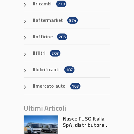
ricambi
770
aftermarket
574
officine
286
filtri
203
lubrificanti
187
mercato auto
163
Ultimi Articoli
Nasce FUSO Italia
SpA, distributore
ufficiale FUSO in