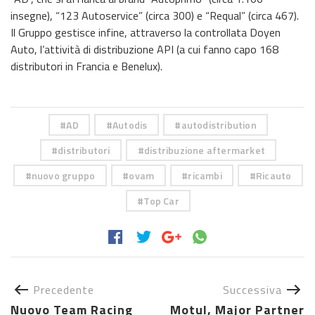
insegne), “123 Autoservice” (circa 300) e “Requal” (circa 467).
Il Gruppo gestisce infine, attraverso la controllata Doyen
Auto, l’attività di distribuzione API (a cui fanno capo 168
distributori in Francia e Benelux).
AD
Autodis
autodistribution
distributori
distribuzione aftermarket
nuovo gruppo
ovam
ricambi
Ricauto
Top Car
Precedente
Successiva
Nuovo Team Racing
Motul, Major Partner