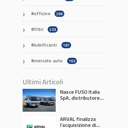
officine
286
filtri
203
lubrificanti
187
mercato auto
163
Ultimi Articoli
Nasce FUSO Italia
SpA, distributore
ufficiale FUSO in
Italia
ARVAL finalizza
l’acquisizione di