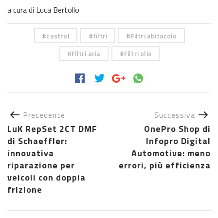
a cura di Luca Bertollo
castrol
filtri
Filtri abitacolo
Filtri aria
Filtri olio
Precedente
Successiva
LuK RepSet 2CT DMF
OnePro Shop di
di Schaeffler:
Infopro Digital
innovativa
Automotive: meno
riparazione per
errori, più efficienza
veicoli con doppia
frizione