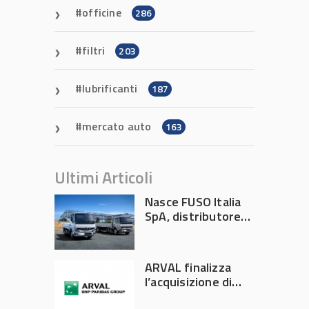
officine
286
filtri
203
lubrificanti
187
mercato auto
163
Ultimi Articoli
Nasce FUSO Italia
SpA, distributore
ufficiale FUSO in
Italia
ARVAL finalizza
l’acquisizione di
Athlon