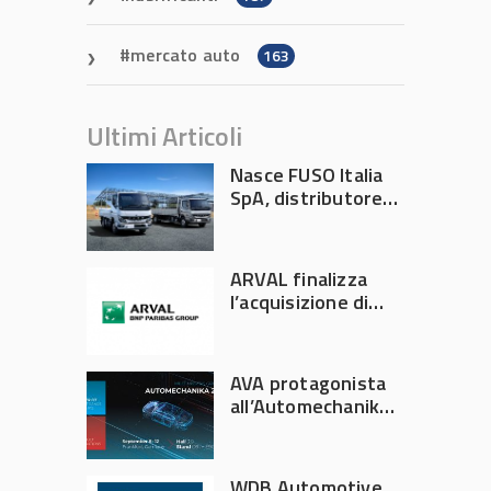
mercato auto
163
Ultimi Articoli
Nasce FUSO Italia
SpA, distributore
ufficiale FUSO in
Italia
ARVAL finalizza
l’acquisizione di
Athlon
AVA protagonista
all’Automechanika
Francoforte 2026
WDB Automotive