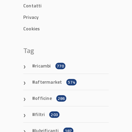
Contatti
Privacy
Cookies
Tag
ricambi
770
aftermarket
574
officine
286
filtri
203
lubrificanti
187