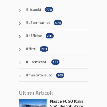
ricambi
770
aftermarket
574
officine
286
filtri
203
lubrificanti
187
mercato auto
163
Ultimi Articoli
Nasce FUSO Italia
SpA, distributore