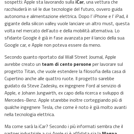
sospetti: Apple sta lavorando sulla
iCar
, una vettura che
racchiuderà in sé le due tecnologie del futuro, ovvero guida
autonoma e alimentazione elettrica. Dopo l’ iPhone e l’ iPad, il
gigante della silicon valley vuole lanciare un altro must, questa
volta nel mercato dell’auto e della mobilità alternativa. Lo
sfidante Google è già in fase avanzata per il lancio della sua
Google car, e Apple non poteva essere da meno.
Secondo quanto riportato dal Wall Street Journal, Apple
avrebbe creato un
team di cento persone
per lavorare sul
progetto Titan, che vuole estendere la filosofia della casa di
Cupertino anche alle quattro ruote. Il progetto sarebbe
guidato da Steve Zadesky, ex ingegnere Ford al servizio di
Apple, e Johann Jungwirth, ex capo della ricerca e sviluppo di
Mercedes-Benz. Apple starebbe inoltre corteggiando più di
qualche ingegnere Tesla, che come è noto è già molto avanti
nella tecnologia elettrica.
Ma come sarà la iCar? Secondo i più informati sembra che il
partner industriale a cui Apple si è affidata sia la
Magna