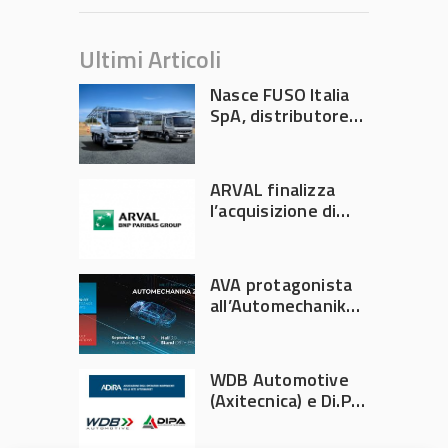
Ultimi Articoli
Nasce FUSO Italia
SpA, distributore
ufficiale FUSO in
Italia
ARVAL finalizza
l’acquisizione di
Athlon
AVA protagonista
all’Automechanika
Francoforte 2026
WDB Automotive
(Axitecnica) e Di.Pa.
Sport entrano in
ADIRA