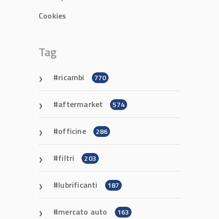
Cookies
Tag
ricambi
770
aftermarket
574
officine
286
filtri
203
lubrificanti
187
mercato auto
163