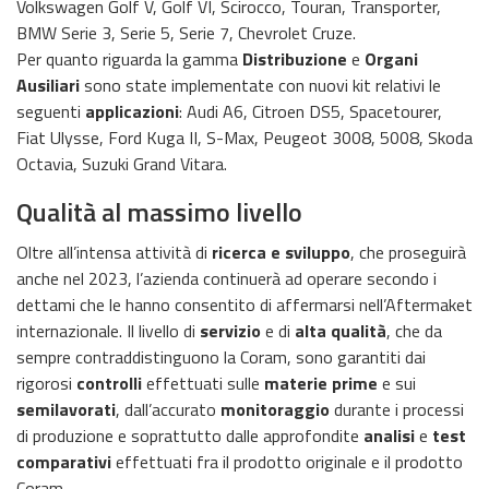
Volkswagen Golf V, Golf VI, Scirocco, Touran, Transporter,
BMW Serie 3, Serie 5, Serie 7, Chevrolet Cruze.
Per quanto riguarda la gamma
Distribuzione
e
Organi
Ausiliari
sono state implementate con nuovi kit relativi le
seguenti
applicazioni
: Audi A6, Citroen DS5, Spacetourer,
Fiat Ulysse, Ford Kuga II, S-Max, Peugeot 3008, 5008, Skoda
Octavia, Suzuki Grand Vitara.
Qualità al massimo livello
Oltre all’intensa attività di
ricerca e sviluppo
, che proseguirà
anche nel 2023, l’azienda continuerà ad operare secondo i
dettami che le hanno consentito di affermarsi nell’Aftermaket
internazionale. Il livello di
servizio
e di
alta qualità
, che da
sempre contraddistinguono la Coram, sono garantiti dai
rigorosi
controlli
effettuati sulle
materie prime
e sui
semilavorati
, dall’accurato
monitoraggio
durante i processi
di produzione e soprattutto dalle approfondite
analisi
e
test
comparativi
effettuati fra il prodotto originale e il prodotto
Coram.