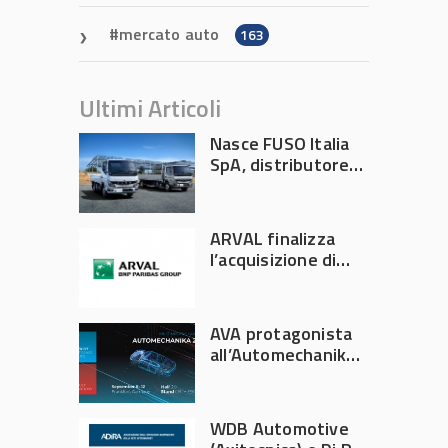
mercato auto
163
Ultimi Articoli
Nasce FUSO Italia
SpA, distributore
ufficiale FUSO in
Italia
ARVAL finalizza
l’acquisizione di
Athlon
AVA protagonista
all’Automechanika
Francoforte 2026
WDB Automotive