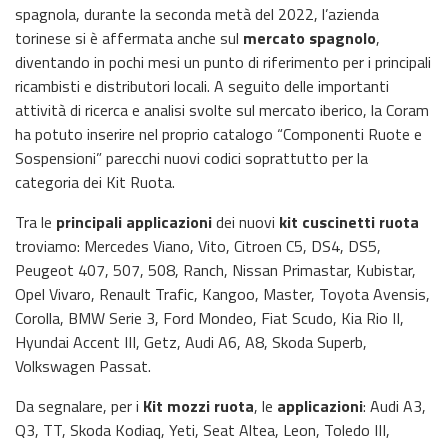
spagnola, durante la seconda metà del 2022, l’azienda
torinese si è affermata anche sul
mercato spagnolo
,
diventando in pochi mesi un punto di riferimento per i principali
ricambisti e distributori locali. A seguito delle importanti
attività di ricerca e analisi svolte sul mercato iberico, la Coram
ha potuto inserire nel proprio catalogo “Componenti Ruote e
Sospensioni” parecchi nuovi codici soprattutto per la
categoria dei Kit Ruota.
Tra le
principali applicazioni
dei nuovi
kit cuscinetti ruota
troviamo: Mercedes Viano, Vito, Citroen C5, DS4, DS5,
Peugeot 407, 507, 508, Ranch, Nissan Primastar, Kubistar,
Opel Vivaro, Renault Trafic, Kangoo, Master, Toyota Avensis,
Corolla, BMW Serie 3, Ford Mondeo, Fiat Scudo, Kia Rio II,
Hyundai Accent III, Getz, Audi A6, A8, Skoda Superb,
Volkswagen Passat.
Da segnalare, per i
Kit mozzi ruota
, le
applicazioni
: Audi A3,
Q3, TT, Skoda Kodiaq, Yeti, Seat Altea, Leon, Toledo III,