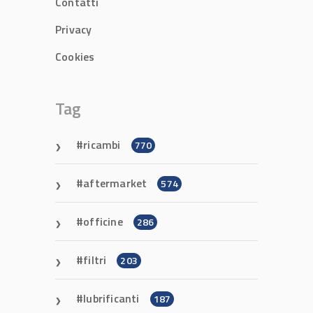
Contatti
Privacy
Cookies
Tag
ricambi
770
aftermarket
574
officine
286
filtri
203
lubrificanti
187