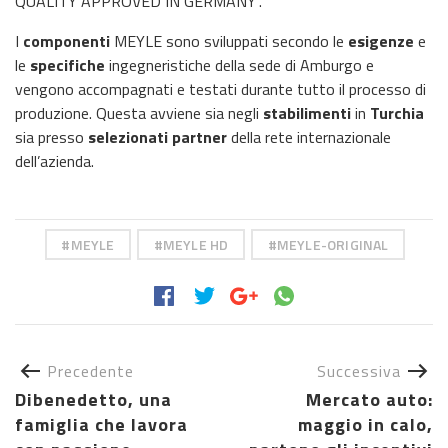
QUALITY APPROVED IN GERMANY”.
I
componenti
MEYLE sono sviluppati secondo le
esigenze
e
le
specifiche
ingegneristiche della sede di Amburgo e
vengono accompagnati e testati durante tutto il processo di
produzione. Questa avviene sia negli
stabilimenti
in
Turchia
sia presso
selezionati partner
della rete internazionale
dell’azienda.
MEYLE
MEYLE HD
MEYLE-ORIGINAL
Precedente
Successiva
Dibenedetto, una
Mercato auto:
famiglia che lavora
maggio in calo,