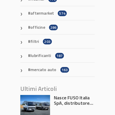
aftermarket
574
officine
286
filtri
203
lubrificanti
187
mercato auto
163
Ultimi Articoli
Nasce FUSO Italia
SpA, distributore
ufficiale FUSO in
Italia