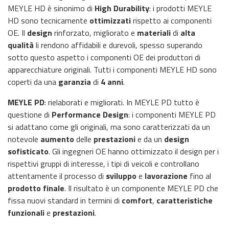
MEYLE HD è sinonimo di
High Durability
: i prodotti MEYLE
HD sono tecnicamente
ottimizzati
rispetto ai componenti
OE. Il
design
rinforzato, migliorato e
materiali
di
alta
qualità
li rendono affidabili e durevoli, spesso superando
sotto questo aspetto i componenti OE dei produttori di
apparecchiature originali. Tutti i componenti MEYLE HD sono
coperti da una
garanzia
di
4 anni
.
MEYLE PD
: rielaborati e migliorati. In MEYLE PD tutto è
questione di
Performance Design
: i componenti MEYLE PD
si adattano come gli originali, ma sono caratterizzati da un
notevole
aumento
delle
prestazioni
e da un
design
sofisticato
. Gli ingegneri OE hanno ottimizzato il design per i
rispettivi gruppi di interesse, i tipi di veicoli e controllano
attentamente il processo di
sviluppo
e
lavorazione
fino al
prodotto finale
. Il risultato è un componente MEYLE PD che
fissa nuovi standard in termini di
comfort
,
caratteristiche
funzionali
e
prestazioni
.