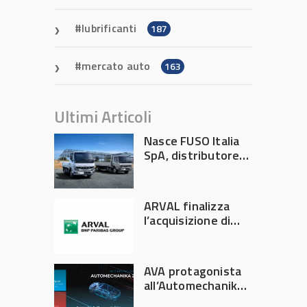
lubrificanti
187
mercato auto
163
Ultimi Articoli
Nasce FUSO Italia
SpA, distributore
ufficiale FUSO in
Italia
ARVAL finalizza
l’acquisizione di
Athlon
AVA protagonista
all’Automechanika
Francoforte 2026