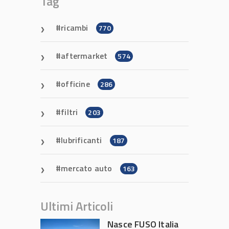
Tag
ricambi
770
aftermarket
574
officine
286
filtri
203
lubrificanti
187
mercato auto
163
Ultimi Articoli
Nasce FUSO Italia