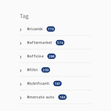
Tag
ricambi
770
aftermarket
574
officine
286
filtri
203
lubrificanti
187
mercato auto
163