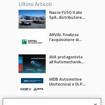
Ultimi Articoli
Nasce FUSO Italia
SpA, distributore
ufficiale FUSO in
Italia
ARVAL finalizza
l’acquisizione di
Athlon
AVA protagonista
all’Automechanika
Francoforte 2026
WDB Automotive
(Axitecnica) e Di.Pa.
Sport entrano in
ADIRA