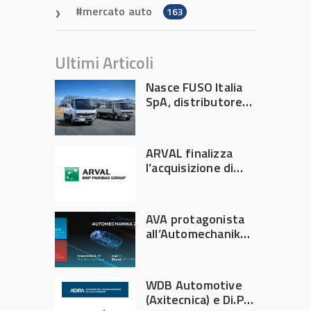
mercato auto
163
Ultimi Articoli
Nasce FUSO Italia
SpA, distributore
ufficiale FUSO in
Italia
ARVAL finalizza
l’acquisizione di
Athlon
AVA protagonista
all’Automechanika
Francoforte 2026
WDB Automotive
(Axitecnica) e Di.Pa.