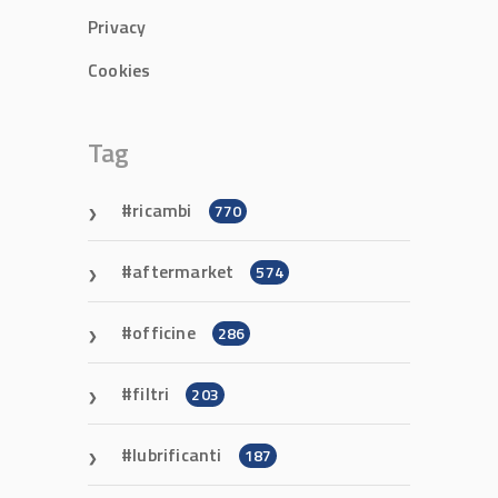
Privacy
Cookies
Tag
ricambi
770
aftermarket
574
officine
286
filtri
203
lubrificanti
187