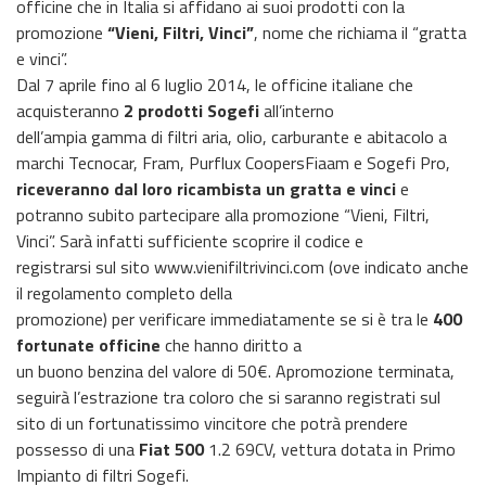
officine che in Italia si affidano ai suoi prodotti con la
promozione
“Vieni, Filtri, Vinci”
, nome che richiama il “gratta
e vinci”.
Dal 7 aprile fino al 6 luglio 2014, le officine italiane che
acquisteranno
2 prodotti Sogefi
all’interno
dell’ampia gamma di filtri aria, olio, carburante e abitacolo a
marchi Tecnocar, Fram, Purflux CoopersFiaam e Sogefi Pro,
riceveranno dal loro ricambista un gratta e vinci
e
potranno subito partecipare alla promozione “Vieni, Filtri,
Vinci”. Sarà infatti sufficiente scoprire il codice e
registrarsi sul sito www.vienifiltrivinci.com (ove indicato anche
il regolamento completo della
promozione) per verificare immediatamente se si è tra le
400
fortunate officine
che hanno diritto a
un buono benzina del valore di 50€. Apromozione terminata,
seguirà l’estrazione tra coloro che si saranno registrati sul
sito di un fortunatissimo vincitore che potrà prendere
possesso di una
Fiat 500
1.2 69CV, vettura dotata in Primo
Impianto di filtri Sogefi.