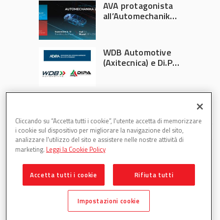
AVA protagonista
all’Automechanika
Francoforte 2026
WDB Automotive
(Axitecnica) e Di.Pa.
Sport entrano in
ADIRA
Cliccando su “Accetta tutti i cookie”, l'utente accetta di memorizzare
i cookie sul dispositivo per migliorare la navigazione del sito,
analizzare l'utilizzo del sito e assistere nelle nostre attività di
marketing.
Leggi la Cookie Policy
Accetta tutti i cookie
Rifiuta tutti
Partsweb è una testata di DBInformation Spa P.IVA
09293820156
Impostazioni cookie
Centro Direzionale – Strada 4, Palazzo A, Scala 2 – 20057
Assago (MI)