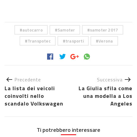
autocarro
Samoter
samoter 2017
Transpotec
trasporti
Verona
Precedente
Successiva
La lista dei veicoli
La Giulia sfila come
coinvolti nello
una modella a Los
scandalo Volkswagen
Angeles
Ti potrebbero interessare