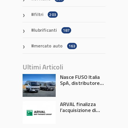
filtri
203
lubrificanti
187
mercato auto
163
Ultimi Articoli
Nasce FUSO Italia
SpA, distributore
ufficiale FUSO in
Italia
ARVAL finalizza
l’acquisizione di
Athlon