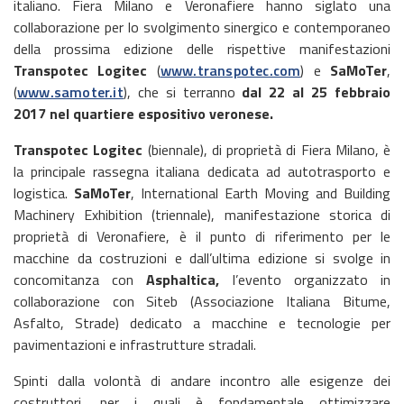
italiano. Fiera Milano e Veronafiere hanno siglato una
collaborazione per lo svolgimento sinergico e contemporaneo
della prossima edizione delle rispettive manifestazioni
Transpotec Logitec
(
www.transpotec.com
) e
SaMoTer
,
(
www.samoter.it
), che si terranno
dal 22 al 25 febbraio
2017 nel quartiere espositivo veronese.
Transpotec Logitec
(biennale), di proprietà di Fiera Milano, è
la principale rassegna italiana dedicata ad autotrasporto e
logistica.
SaMoTer
, International Earth Moving and Building
Machinery Exhibition (triennale), manifestazione storica di
proprietà di Veronafiere, è il punto di riferimento per le
macchine da costruzioni e dall’ultima edizione si svolge in
concomitanza con
Asphaltica,
l’evento organizzato in
collaborazione con Siteb (Associazione Italiana Bitume,
Asfalto, Strade) dedicato a macchine e tecnologie per
pavimentazioni e infrastrutture stradali.
Spinti dalla volontà di andare incontro alle esigenze dei
costruttori, per i quali è fondamentale ottimizzare