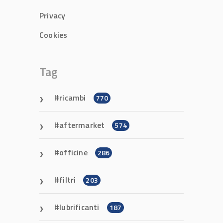
Privacy
Cookies
Tag
ricambi
770
aftermarket
574
officine
286
filtri
203
lubrificanti
187