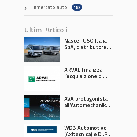
mercato auto
163
Ultimi Articoli
Nasce FUSO Italia
SpA, distributore
ufficiale FUSO in
Italia
ARVAL finalizza
l’acquisizione di
Athlon
AVA protagonista
all’Automechanika
Francoforte 2026
WDB Automotive
(Axitecnica) e Di.Pa.