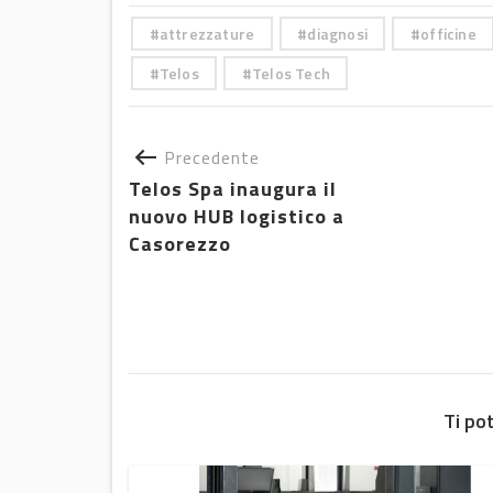
attrezzature
diagnosi
officine
Telos
Telos Tech
Precedente
Telos Spa inaugura il
nuovo HUB logistico a
Casorezzo
Ti po