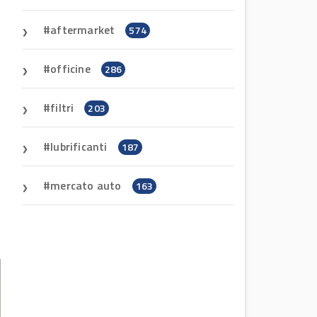
aftermarket
574
officine
286
filtri
203
lubrificanti
187
mercato auto
163