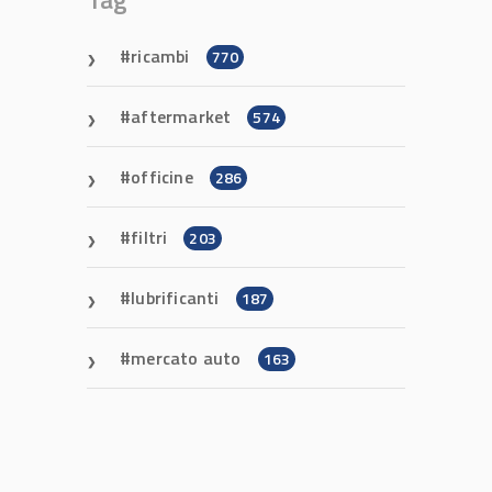
ricambi
770
aftermarket
574
officine
286
filtri
203
lubrificanti
187
mercato auto
163