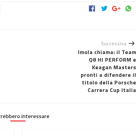
Successiva
Imola chiama: il Tea
Q8 HI PERFORM 
Keagan Master
pronti a difendere i
titolo della Porsch
Carrera Cup Itali
trebbero interessare