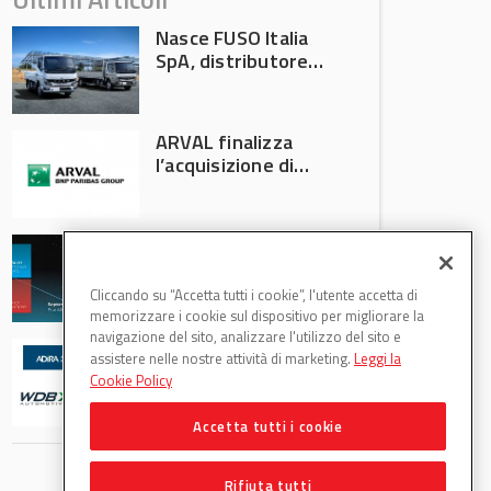
Nasce FUSO Italia
SpA, distributore
ufficiale FUSO in
Italia
ARVAL finalizza
l’acquisizione di
Athlon
AVA protagonista
all’Automechanika
Francoforte 2026
Cliccando su “Accetta tutti i cookie”, l'utente accetta di
memorizzare i cookie sul dispositivo per migliorare la
navigazione del sito, analizzare l'utilizzo del sito e
WDB Automotive
assistere nelle nostre attività di marketing.
Leggi la
(Axitecnica) e Di.Pa.
Cookie Policy
Sport entrano in
ADIRA
Accetta tutti i cookie
Rifiuta tutti