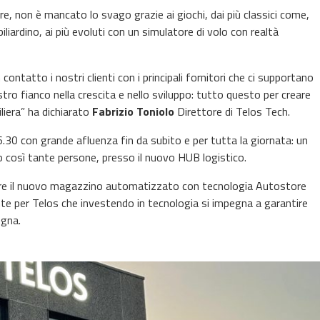
re, non è mancato lo svago grazie ai giochi, dai più classici come,
biliardino, ai più evoluti con un simulatore di volo con realtà
ntatto i nostri clienti con i principali fornitori che ci supportano
tro fianco nella crescita e nello sviluppo: tutto questo per creare
iliera” ha dichiarato
Fabrizio Toniolo
Direttore di Telos Tech.
16.30 con grande afluenza fin da subito e per tutta la giornata: un
o così tante persone, presso il nuovo HUB logistico.
oprire il nuovo magazzino automatizzato con tecnologia Autostore
ante per Telos che investendo in tecnologia si impegna a garantire
egna.