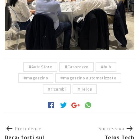
AutoStore
Casorezzo
hub
magazzino
magazzino automatizzato
ricambi
Telos
Precedente
Successiva
Deca: forti sul
Telos Tech