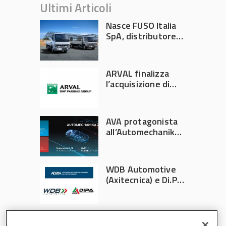
Ultimi Articoli
Nasce FUSO Italia
SpA, distributore
ufficiale FUSO in
Italia
ARVAL finalizza
l’acquisizione di
Athlon
AVA protagonista
all’Automechanika
Francoforte 2026
WDB Automotive
(Axitecnica) e Di.Pa.
Sport entrano in
ADIRA