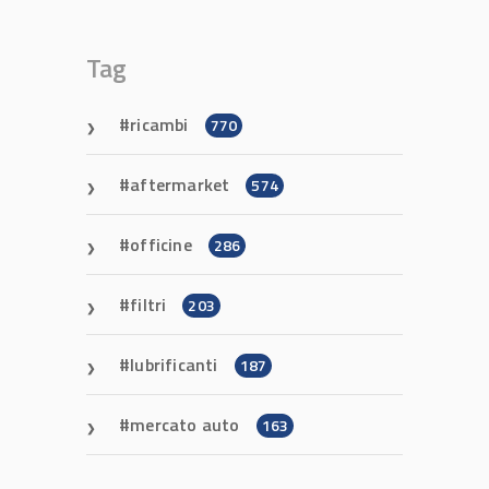
Tag
ricambi
770
aftermarket
574
officine
286
filtri
203
lubrificanti
187
mercato auto
163